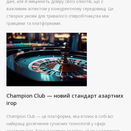
дані, але й зміцнюють довіру своїх клієнтів, що є
важливим аспектом у конкурентному середовищі. Це
створює умови для тривалого співробітництва між
гравцями та платформами.
Champion Club — новий стандарт азартних
ігор
Champion Club — це платформа, яка втілює в собі всі
найкращі досягнення сучасних технологій у сфері
азартних ігор. Завантаживши додаток, гравці отримують