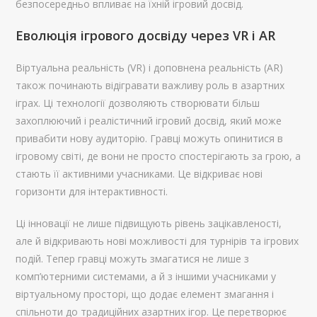
безпосередньо впливає на їхній ігровий досвід.
Еволюція ігрового досвіду через VR і AR
Віртуальна реальність (VR) і доповнена реальність (AR)
також починають відігравати важливу роль в азартних
іграх. Ці технології дозволяють створювати більш
захоплюючий і реалістичний ігровий досвід, який може
привабити нову аудиторію. Гравці можуть опинитися в
ігровому світі, де вони не просто спостерігають за грою, а
стають її активними учасниками. Це відкриває нові
горизонти для інтерактивності.
Ці інновації не лише підвищують рівень зацікавленості,
але й відкривають нові можливості для турнірів та ігрових
подій. Тепер гравці можуть змагатися не лише з
комп’ютерними системами, а й з іншими учасниками у
віртуальному просторі, що додає елемент змагання і
спільноти до традиційних азартних ігор. Це перетворює