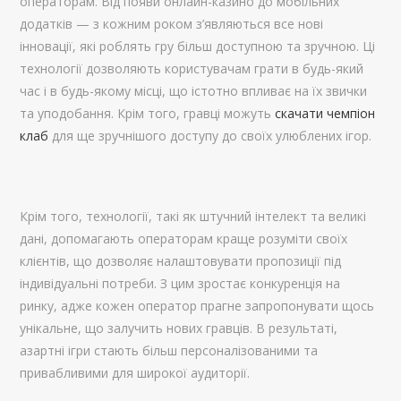
операторам. Від появи онлайн-казино до мобільних
додатків — з кожним роком з’являються все нові
інновації, які роблять гру більш доступною та зручною. Ці
технології дозволяють користувачам грати в будь-який
час і в будь-якому місці, що істотно впливає на їх звички
та уподобання. Крім того, гравці можуть
скачати чемпіон
клаб
для ще зручнішого доступу до своїх улюблених ігор.
Крім того, технології, такі як штучний інтелект та великі
дані, допомагають операторам краще розуміти своїх
клієнтів, що дозволяє налаштовувати пропозиції під
індивідуальні потреби. З цим зростає конкуренція на
ринку, адже кожен оператор прагне запропонувати щось
унікальне, що залучить нових гравців. В результаті,
азартні ігри стають більш персоналізованими та
привабливими для широкої аудиторії.