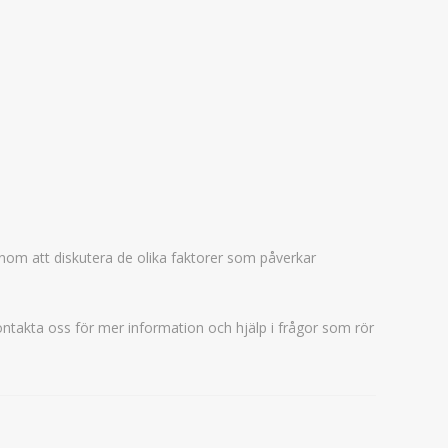
om att diskutera de olika faktorer som påverkar
 kontakta oss för mer information och hjälp i frågor som rör