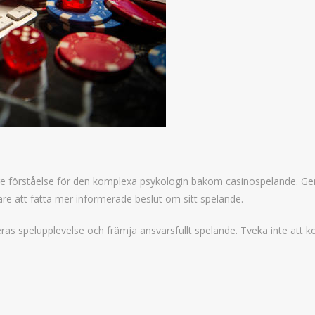
re förståelse för den komplexa psykologin bakom casinospelande. Gen
re att fatta mer informerade beslut om sitt spelande.
i deras spelupplevelse och främja ansvarsfullt spelande. Tveka inte att