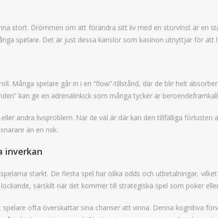
nna stort. Drömmen om att förändra sitt liv med en storvinst är en 
s många spelare. Det är just dessa känslor som kasinon utnyttjar för at
. Många spelare går in i en “flow”-tillstånd, där de blir helt absorbera
anden” kan ge en adrenalinkick som många tycker är beroendeframkal
ss eller andra livsproblem. När de väl är där kan den tillfälliga förlust
snarare än en risk.
a inverkan
pelarna starkt. De flesta spel har olika odds och utbetalningar, vilket
 lockande, särskilt när det kommer till strategiska spel som poker eller
att spelare ofta överskattar sina chanser att vinna. Denna kognitiva fö