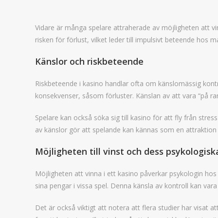
Vidare är många spelare attraherade av möjligheten att vi
risken för förlust, vilket leder till impulsivt beteende ho
Känslor och riskbeteende
Riskbeteende i kasino handlar ofta om känslomässig kontroll
konsekvenser, såsom förluster. Känslan av att vara “på r
Spelare kan också söka sig till kasino för att fly från stre
av känslor gör att spelande kan kännas som en attraktion 
Möjligheten till vinst och dess psykologisk
Möjligheten att vinna i ett kasino påverkar psykologin hos s
sina pengar i vissa spel. Denna känsla av kontroll kan vara
Det är också viktigt att notera att flera studier har visat 