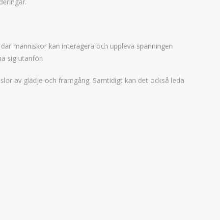
deringar.
ap där människor kan interagera och uppleva spänningen
na sig utanför.
slor av glädje och framgång. Samtidigt kan det också leda