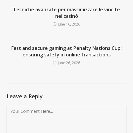
Tecniche avanzate per massimizzare le vincite
nei casinò
June 16, 2026
Fast and secure gaming at Penalty Nations Cup:
ensuring safety in online transactions
June 26, 2026
Leave a Reply