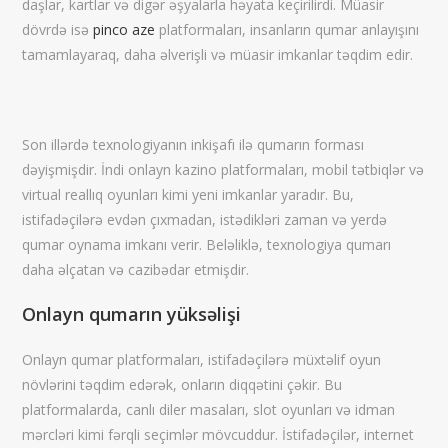
daşlar, kartlar və digər əşyalarla həyata keçirilirdi. Müasir
dövrdə isə
pinco aze
platformaları, insanların qumar anlayışını
tamamlayaraq, daha əlverişli və müasir imkanlar təqdim edir.
Son illərdə texnologiyanın inkişafı ilə qumarın forması
dəyişmişdir. İndi onlayn kazino platformaları, mobil tətbiqlər və
virtual reallıq oyunları kimi yeni imkanlar yaradır. Bu,
istifadəçilərə evdən çıxmadan, istədikləri zaman və yerdə
qumar oynama imkanı verir. Beləliklə, texnologiya qumarı
daha əlçatan və cazibədar etmişdir.
Onlayn qumarın yüksəlişi
Onlayn qumar platformaları, istifadəçilərə müxtəlif oyun
növlərini təqdim edərək, onların diqqətini çəkir. Bu
platformalarda, canlı diler masaları, slot oyunları və idman
mərcləri kimi fərqli seçimlər mövcuddur. İstifadəçilər, internet