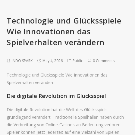
Technologie und Glücksspiele
Wie Innovationen das
Spielverhalten verändern
INDO SPARK
May 4, 2026
Public
0 Comments
Technologie und Glücksspiele Wie Innovationen das
Spielverhalten verändern
Die digitale Revolution im Glücksspiel
Die digitale Revolution hat die Welt des Glücksspiels
grundlegend verändert. Traditionelle Spielhallen haben durch
die Verbreitung von Online-Casinos an Bedeutung verloren.
Spieler können jetzt jederzeit auf eine Vielzahl von Spielen