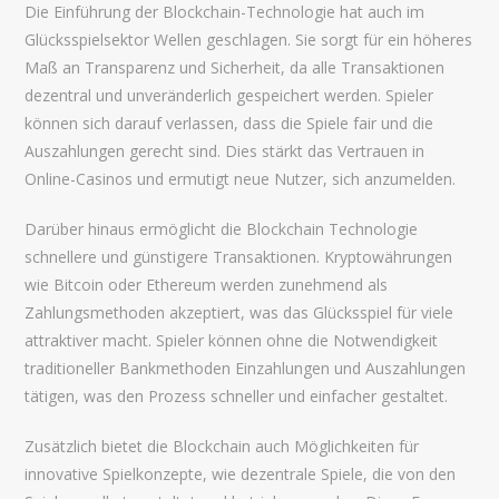
Die Einführung der Blockchain-Technologie hat auch im
Glücksspielsektor Wellen geschlagen. Sie sorgt für ein höheres
Maß an Transparenz und Sicherheit, da alle Transaktionen
dezentral und unveränderlich gespeichert werden. Spieler
können sich darauf verlassen, dass die Spiele fair und die
Auszahlungen gerecht sind. Dies stärkt das Vertrauen in
Online-Casinos und ermutigt neue Nutzer, sich anzumelden.
Darüber hinaus ermöglicht die Blockchain Technologie
schnellere und günstigere Transaktionen. Kryptowährungen
wie Bitcoin oder Ethereum werden zunehmend als
Zahlungsmethoden akzeptiert, was das Glücksspiel für viele
attraktiver macht. Spieler können ohne die Notwendigkeit
traditioneller Bankmethoden Einzahlungen und Auszahlungen
tätigen, was den Prozess schneller und einfacher gestaltet.
Zusätzlich bietet die Blockchain auch Möglichkeiten für
innovative Spielkonzepte, wie dezentrale Spiele, die von den