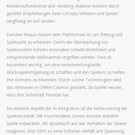
Kundenzufriedenheit und -bindung. Anbieter können durch
gezielte Empfehlungen ihren Umsatz erhöhen und Spieler
langfristig an sich binden.
Darüber hinaus nutzen viele Plattformen KI, um Betrug und
Spielsucht zu erkennen. Durch die Überwachung von
Spielmustern können Anomalien schnell identifiziert und
entsprechende Maßnahmen ergriffen werden. Dies ist
besonders wichtig, um eine verantwortungsvolle
Glücksspielumgebung zu schaffen und den Spielern zu helfen,
ihre Grenzen zu erkennen. Durch solche Technologien wird
das Vertrauen in Online-Casinos gestärkt, da Spieler wissen,
dass ihre Sicherheit Priorität hat.
Ein weiterer Aspekt der KI-Integration ist die Verbesserung der
Spielmechanik. Mit maschinellem Lernen können Anbieter
Spiele entwickeln, die dynamisch auf das Verhalten der Spieler
reagieren. Dies führt zu einer höheren Vielfalt und Spannung,