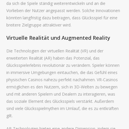
da sich die Spiele ständig weiterentwickeln und an die
Vorlieben der Nutzer angepasst werden. Solche Innovationen
könnten langfristig dazu beitragen, dass Glücksspiel für eine
breitere Zielgruppe attraktiver wird.
Virtuelle Realität und Augmented Reality
Die Technologien der virtuellen Realität (VR) und der
erweiterten Realität (AR) haben das Potenzial, das
Glücksspielerlebnis revolutionär zu verändern. Spieler können
in immersive Umgebungen eintauchen, die das Gefühl eines
physischen Casinos nahezu perfekt nachahmen. VR-Casinos
ermöglichen es den Nutzern, sich in 3D-Welten zu bewegen
und mit anderen Spielern und Dealern zu interagieren, was
das soziale Element des Glücksspiels verstärkt. Außerdem
sind viele Glücksspielmythen im Umlauf, die es zu entkräften
gilt.
AR-Technologien bieten eine andere Dimension, indem sie