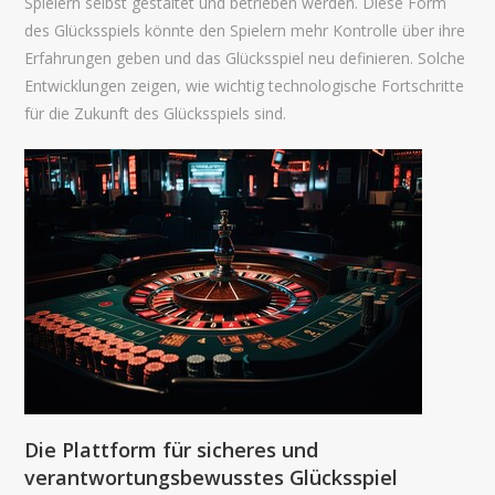
Spielern selbst gestaltet und betrieben werden. Diese Form
des Glücksspiels könnte den Spielern mehr Kontrolle über ihre
Erfahrungen geben und das Glücksspiel neu definieren. Solche
Entwicklungen zeigen, wie wichtig technologische Fortschritte
für die Zukunft des Glücksspiels sind.
Die Plattform für sicheres und
verantwortungsbewusstes Glücksspiel