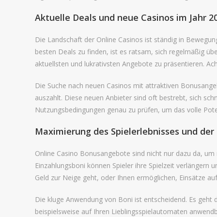
Aktuelle Deals und neue Casinos im Jahr 2
Die Landschaft der Online Casinos ist ständig in Bewegun
besten Deals zu finden, ist es ratsam, sich regelmäßig üb
aktuellsten und lukrativsten Angebote zu präsentieren. Acht
Die Suche nach neuen Casinos mit attraktiven Bonusangebot
auszahlt. Diese neuen Anbieter sind oft bestrebt, sich sc
Nutzungsbedingungen genau zu prüfen, um das volle Poten
Maximierung des Spielerlebnisses und de
Online Casino Bonusangebote sind nicht nur dazu da, um n
Einzahlungsboni können Spieler ihre Spielzeit verlängern
Geld zur Neige geht, oder Ihnen ermöglichen, Einsätze auf 
Die kluge Anwendung von Boni ist entscheidend. Es geht d
beispielsweise auf Ihren Lieblingsspielautomaten anwendba