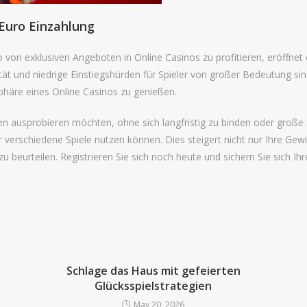
 Euro Einzahlung
ro von exklusiven Angeboten in Online Casinos zu profitieren, eröffne
ität und niedrige Einstiegshürden für Spieler von großer Bedeutung si
phäre eines Online Casinos zu genießen.
rmen ausprobieren möchten, ohne sich langfristig zu binden oder groß
 verschiedene Spiele nutzen können. Dies steigert nicht nur Ihre Gewi
beurteilen. Registrieren Sie sich noch heute und sichern Sie sich Ihren
Schlage das Haus mit gefeierten
Glücksspielstrategien
May 20, 2026