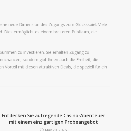
t eine neue Dimension des Zugangs zum Glücksspiel. Viele
nd. Dies ermöglicht es einem breiteren Publikum, die
e Summen zu investieren. Sie erhalten Zugang zu
nnchancen, sondern gibt Ihnen auch die Freiheit, die
 Vorteil mit diesen attraktiven Deals, die speziell für ein
Entdecken Sie aufregende Casino-Abenteuer
mit einem einzigartigen Probeangebot
May 20, 2026