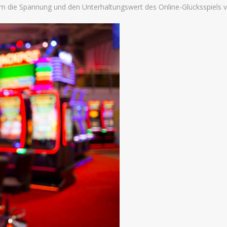
m die Spannung und den Unterhaltungswert des Online-Glücksspiels v