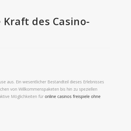
 Kraft des Casino-
use aus. Ein wesentlicher Bestandteil dieses Erlebnisses
eichen von Willkommenspaketen bis hin zu speziellen
aktive Möglichkeiten für
online casinos freispiele ohne