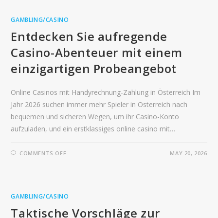
IHRE
CHANCEN
EIN:
GAMBLING/CASINO
ELITE-
STRATEGIEN
Entdecken Sie aufregende
FÜR
DEN
GEWINN
Casino-Abenteuer mit einem
BEIM
CASINO-
einzigartigen Probeangebot
BLACKJACK
UND
GELDMANAGEMENT
Online Casinos mit Handyrechnung-Zahlung in Österreich Im
Jahr 2026 suchen immer mehr Spieler in Österreich nach
bequemen und sicheren Wegen, um ihr Casino-Konto
aufzuladen, und ein erstklassiges online casino mit…
ON
COMMENTS OFF
MAY 20, 2026
ENTDECKEN
SIE
AUFREGENDE
CASINO-
ABENTEUER
MIT
GAMBLING/CASINO
EINEM
EINZIGARTIGEN
Taktische Vorschläge zur
PROBEANGEBOT