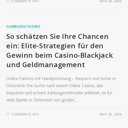
ON
COMMENTS OFF
MAY 20, 2026
ENTFESSLE
LEGENDÄRE
CASINO-
WETTBEWERBE
EINE
KLUGE
GAMBLING/CASINO
PERSPEKTIVE
FÜR
So schätzen Sie Ihre Chancen
SPIELER
ein: Elite-Strategien für den
Gewinn beim Casino-Blackjack
und Geldmanagement
Online Casinos mit Handyrechnung – Bequem und Sicher in
Österreich Die Suche nach einem Online Casino, das
bequeme und sichere Zahlungsmethoden anbietet, ist für
viele Spieler in Österreich von großer…
ON
COMMENTS OFF
MAY 20, 2026
SO
SCHÄTZEN
SIE