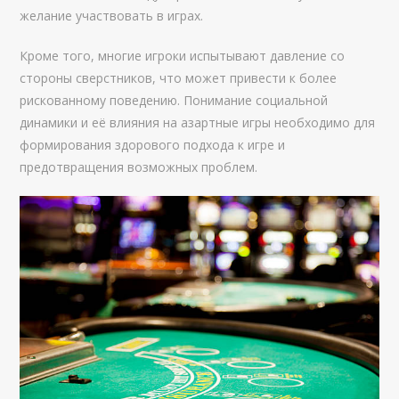
желание участвовать в играх.
Кроме того, многие игроки испытывают давление со
стороны сверстников, что может привести к более
рискованному поведению. Понимание социальной
динамики и её влияния на азартные игры необходимо для
формирования здорового подхода к игре и
предотвращения возможных проблем.