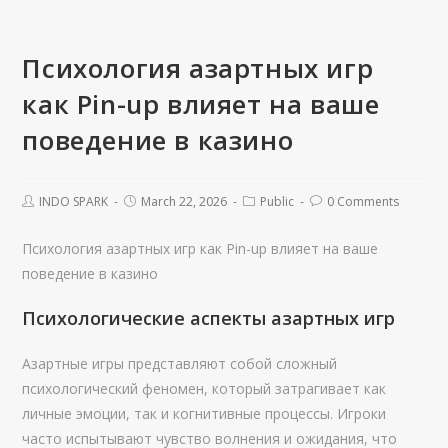
Психология азартных игр
как Pin-up влияет на ваше
поведение в казино
INDO SPARK
March 22, 2026
Public
0 Comments
Психология азартных игр как Pin-up влияет на ваше
поведение в казино
Психологические аспекты азартных игр
Азартные игры представляют собой сложный
психологический феномен, который затрагивает как
личные эмоции, так и когнитивные процессы. Игроки
часто испытывают чувство волнения и ожидания, что