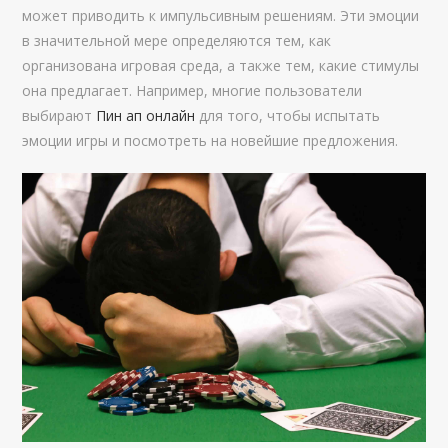
может приводить к импульсивным решениям. Эти эмоции
в значительной мере определяются тем, как
организована игровая среда, а также тем, какие стимулы
она предлагает. Например, многие пользователи
выбирают
Пин ап онлайн
для того, чтобы испытать
эмоции игры и посмотреть на новейшие предложения.