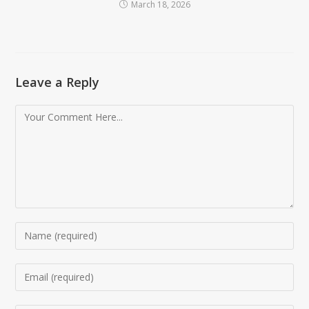
March 18, 2026
Leave a Reply