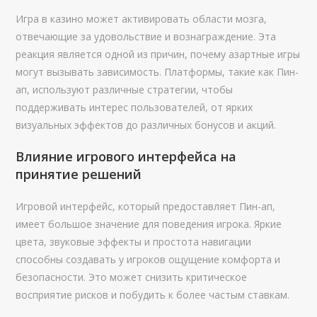
Игра в казино может активировать области мозга,
отвечающие за удовольствие и вознаграждение. Эта
реакция является одной из причин, почему азартные игры
могут вызывать зависимость. Платформы, такие как Пин-
ап, используют различные стратегии, чтобы
поддерживать интерес пользователей, от ярких
визуальных эффектов до различных бонусов и акций.
Влияние игрового интерфейса на
принятие решений
Игровой интерфейс, который предоставляет Пин-ап,
имеет большое значение для поведения игрока. Яркие
цвета, звуковые эффекты и простота навигации
способны создавать у игроков ощущение комфорта и
безопасности. Это может снизить критическое
восприятие рисков и побудить к более частым ставкам.