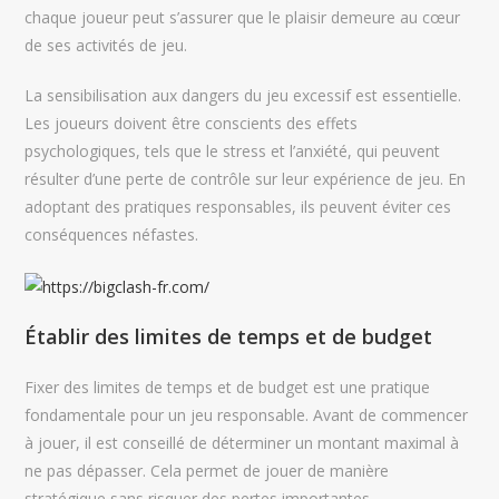
chaque joueur peut s’assurer que le plaisir demeure au cœur
de ses activités de jeu.
La sensibilisation aux dangers du jeu excessif est essentielle.
Les joueurs doivent être conscients des effets
psychologiques, tels que le stress et l’anxiété, qui peuvent
résulter d’une perte de contrôle sur leur expérience de jeu. En
adoptant des pratiques responsables, ils peuvent éviter ces
conséquences néfastes.
Établir des limites de temps et de budget
Fixer des limites de temps et de budget est une pratique
fondamentale pour un jeu responsable. Avant de commencer
à jouer, il est conseillé de déterminer un montant maximal à
ne pas dépasser. Cela permet de jouer de manière
stratégique sans risquer des pertes importantes.