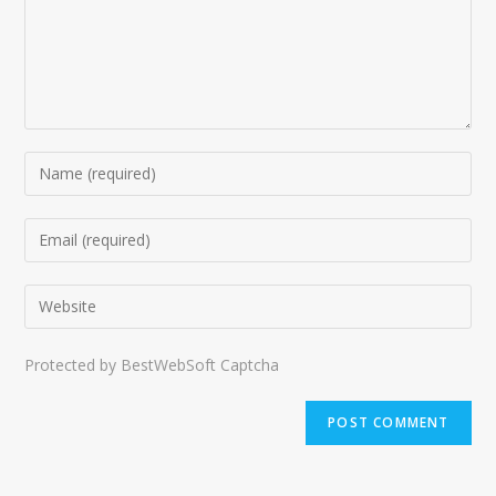
Protected by BestWebSoft Captcha