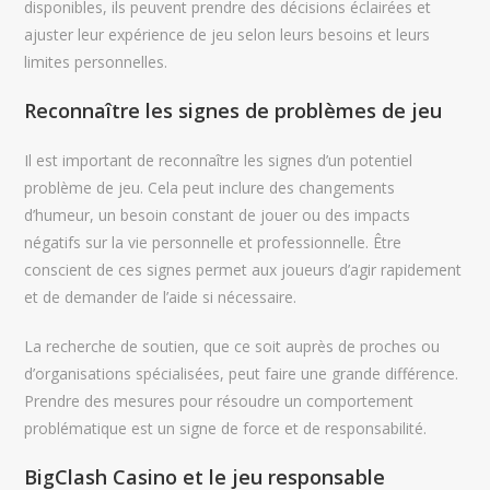
disponibles, ils peuvent prendre des décisions éclairées et
ajuster leur expérience de jeu selon leurs besoins et leurs
limites personnelles.
Reconnaître les signes de problèmes de jeu
Il est important de reconnaître les signes d’un potentiel
problème de jeu. Cela peut inclure des changements
d’humeur, un besoin constant de jouer ou des impacts
négatifs sur la vie personnelle et professionnelle. Être
conscient de ces signes permet aux joueurs d’agir rapidement
et de demander de l’aide si nécessaire.
La recherche de soutien, que ce soit auprès de proches ou
d’organisations spécialisées, peut faire une grande différence.
Prendre des mesures pour résoudre un comportement
problématique est un signe de force et de responsabilité.
BigClash Casino et le jeu responsable