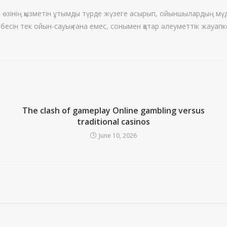
 өзінің қызметін ұтымды түрде жүзеге асырып, ойыншылардың мүдд
бесін тек ойын-сауық ғана емес, сонымен қатар әлеуметтік жауапке
The clash of gameplay Online gambling versus
traditional casinos
June 10, 2026