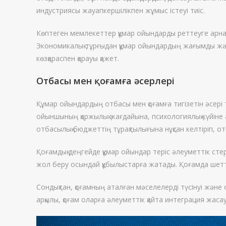
индустриясы жауапкершілікпен жұмыс істеуі тиіс.
Көптеген мемлекеттер құмар ойындарды реттеуге арнал
Экономикалық тұрғыдан құмар ойындардың жағымды жән
көзқараспен қарауы қажет.
Отбасы мен қоғамға әсерлері
Құмар ойындардың отбасы мен қоғамға тигізетін әсері 
ойыншының қаржылық жағдайына, психологиялық күйіне 
отбасылық бюджеттің тұрақтылығына нұқсан келтіріп, о
Қоғамдық деңгейде құмар ойындар теріс әлеуметтік ст
жол беру осындай құбылыстарға жатады. Қоғамда шетте
Сондықтан, қоғамның аталған мәселелерді түсінуі жән
арқылы, қоғам оларға әлеуметтік қайта интеграция жаса