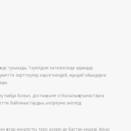
қтар туғызады. Тәуелділік нәтижесінде адамдар
еуметтік зерттеулер көрсеткендей, мұндай ойындарға
ады.
у пайда болып, достық және отбасылық қатынастарға
еттік байланыстардың әлсіреуіне әкеледі.
қатар жеңілістің теріс әсерін де бастан кешеді. Жеңіс