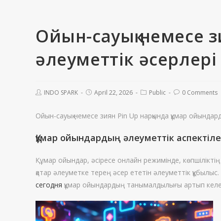
Ойын-сауық немесе з
әлеуметтік әсерлері
INDO SPARK
April 22, 2026
Public
0 Comments
Ойын-сауық немесе зиян Pin Up нарқында құмар ойындар
Құмар ойындардың әлеуметтік аспектіле
Құмар ойындар, әсіресе онлайн режимінде, көпшіліктің 
қатар әлеуметке терең әсер ететін әлеуметтік құбылыс
сегодня
құмар ойындардың танымалдылығы артып келеді.