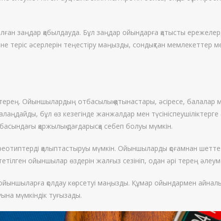
ған заңдар қабылдауда. Бұл заңдар ойындарға қатысты ережелерд
е теріс әсерлерін теңестіру маңызды, сондықтан мемлекеттер м
терең. Ойыншылардың отбасылық қатынастары, әсіресе, балалар ме
алаңдайды, бұл өз кезегінде жанжалдар мен түсініспеушіліктерг
тбасындағы қаржылық дағдарысқа себеп болуы мүмкін.
ереотиптерді қалыптастыруы мүмкін. Ойыншыларды қоғамнан шетте
тілген ойыншылар өздерін жалғыз сезініп, одан әрі терең әлеум
е ойыншыларға қолдау көрсетуі маңызды. Құмар ойындармен айнал
уына мүмкіндік туғызады.