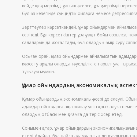
кейде қысқа мерзімді қуаныш әкелсе, ұзақ мерзімді пер
бұл өз кезегінде суицидтік ойларға немесе депрессияғ
Зерттеулер көрсеткендей, құмар ойындармен айналысат
сезінеді. Бұл көрсеткіштер ұзақ уақыт бойы созылса, пс
салаларын да жоғалтады, бұл олардың өмір сүру сапа
Осыған орай, құмар ойындармен айналысатын адамдарға
көрсету арқылы оларды тәуелділіктен арылтуға тырысад
туғызуы мүмкін.
Құмар ойындардың экономикалық аспект
Құмар ойындардың экономикалық әсері де елеулі. Ойынш
адамдар ойындарға ақша жинау үшін қарыз алуға немесе
олардың отбасы мен қоғамға да теріс әсер етеді.
Сонымен қатар, құмар ойындардың экономикалық жағына
етеді. Алайда, бұл пайда адамдардың денсаулығына жә