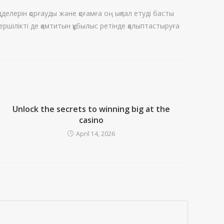
елерін қорғауды және қоғамға оң ықпал етуді басты
ршілікті де қамтитын құбылыс ретінде қалыптастыруға
Unlock the secrets to winning big at the
casino
April 14, 2026