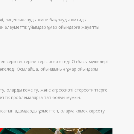
і, лицензиялауды және бақылауды қамтиды.
ен әлеуметтік ұйымдар құмар ойындарға жауапты
н серіктестеріне теріс әсер етеді. Отбасы мүшелері
е әкеледі. Осылайша, ойыншының құмар ойындары
ту, оларды кемсіту, және агрессивті стереотиптерге
еттік проблемаларға тап болуы мүмкін.
ысатын адамдарды құрметтеп, оларға көмек көрсету