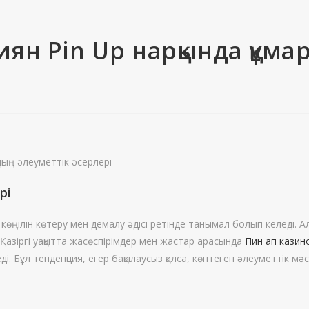
иян Pin Up нарқында құм
дың әлеуметтік әсерлері
рі
көңілін көтеру мен демалу әдісі ретінде танымал болып келеді. А
. Қазіргі уақытта жасөспірімдер мен жастар арасында
Пин ап казин
 Бұл тенденция, егер бақылаусыз қалса, көптеген әлеуметтік мә