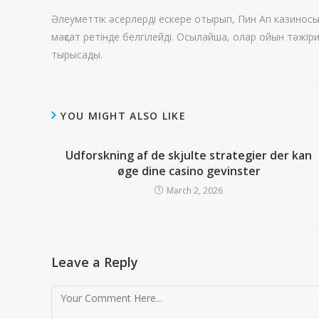
Әлеуметтік әсерлерді ескере отырып, Пин Ап казиносы
мақсат ретінде белгілейді. Осылайша, олар ойын тәжіри
тырысады.
YOU MIGHT ALSO LIKE
Udforskning af de skjulte strategier der kan
øge dine casino gevinster
March 2, 2026
Leave a Reply