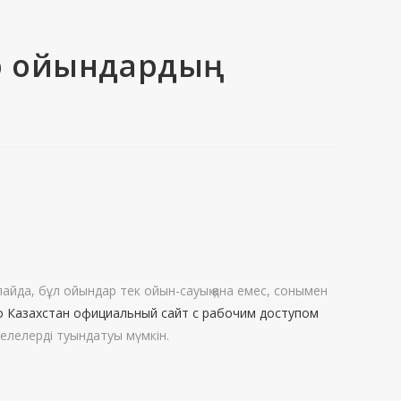
ар ойындардың
лайда, бұл ойындар тек ойын-сауық қана емес, сонымен
о Казахстан официальный сайт с рабочим доступом
селелерді туындатуы мүмкін.