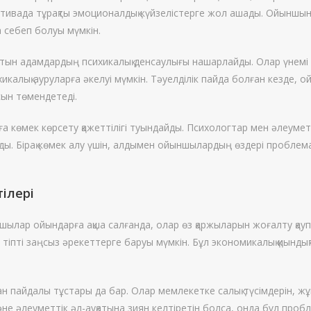
спективада тұрақты эмоционалдық күйзелістерге жол ашады. Ойыншы
а себеп болуы мүмкін.
ын адамдардың психикалық денсаулығы нашарлайды. Олар үнемі қ
ихикалық ауруларға әкелуі мүмкін. Тәуелділік пайда болған кезде,
сын төмендетеді.
 көмек көрсету қажеттілігі туындайды. Психологтар мен әлеумет
ы. Бірақ көмек алу үшін, алдымен ойыншылардың өздері проблема 
ілері
ылар ойындарға ақша салғанда, олар өз қаржыларын жоғалту қаупі
 тіпті заңсыз әрекеттерге баруы мүмкін. Бұл экономикалық қиынды
н пайдалы тұстары да бар. Олар мемлекетке салық түсімдерін, ж
не әлеуметтік әл-ауқатына зиян келтіретін болса, онда бұл про