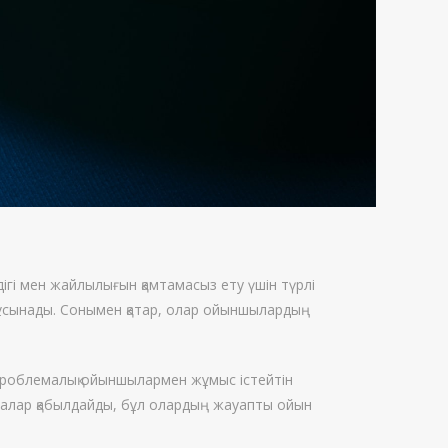
ігі мен жайлылығын қамтамасыз ету үшін түрлі
 ұсынады. Сонымен қатар, олар ойыншылардың
 проблемалық ойыншылармен жұмыс істейтін
аралар қабылдайды, бұл олардың жауапты ойын