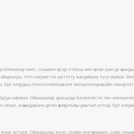
роблемалар емес, сонымен қатар отбасы мен қоғам үшін де қиынды
 айырылуы, тіпті әлеуметтік шеттету жағдайына түсуі мүмкін. Әл
ды, бұл олардың психологиялық және эмоционалдық күйін нашарлат
 бұзуы ықтимал. Ойыншылар арасында бәсекелестік пен жекешелен
н салып, жақындарына деген қамқорлықты ұмытып кетеді, бұл әлеум
және әртүрлі. Ойыншылар жеңіс сезімін ұнатқанымен, олар сонымен 