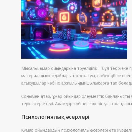
Мысалы, құмар ойындарына тәуелділік – бұл тек жеке п
материалдық жағдайларын жоғалтуы, еңбек қабілетінен
қатысушылар көбіне қаржылық қиыншылықтарға тап бола
Сонымен қатар, құмар ойындар әлеуметтік байланысты
теріс әсер етеді. Адамдар көбінесе жеңіс үшін жандары
Психологиялық әсерлері
Құмар ойындардың психологиялық әсерлері өте күрделі 