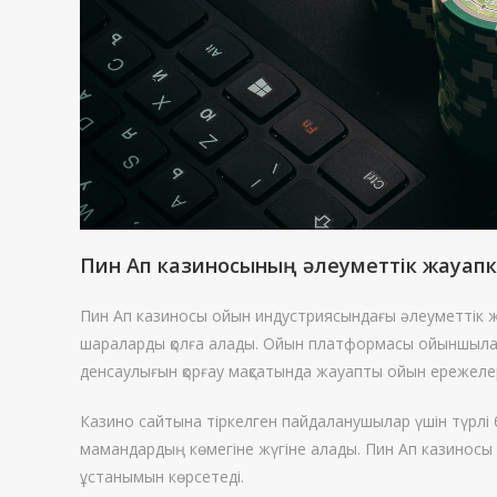
Пин Ап казиносының әлеуметтік жауапк
Пин Ап казиносы ойын индустриясындағы әлеуметтік жау
шараларды қолға алады. Ойын платформасы ойыншыларғ
денсаулығын қорғау мақсатында жауапты ойын ережелері
Казино сайтына тіркелген пайдаланушылар үшін түрлі
мамандардың көмегіне жүгіне алады. Пин Ап казиносы
ұстанымын көрсетеді.