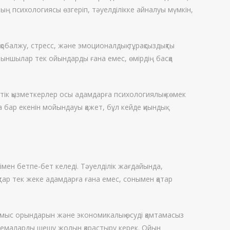
ның психологиясы өзгеріп, тәуелділікке айналуы мүмкін,
обалжу, стресс, және эмоционалдық тұрақсыздықты
 ойыншылар тек ойындарды ғана емес, өмірдің басқа
тік қызметкерлер осы адамдарға психологиялық көмек
бар екенін мойындауы қажет, бұл кейде қиындық
мен бетпе-бет келеді. Тәуелділік жағдайында,
қтар тек жеке адамдарға ғана емес, сонымен қатар
ұмыс орындарын және экономикалық өсуді қамтамасыз
блемаларды шешу жолын қарастыру керек. Ойын