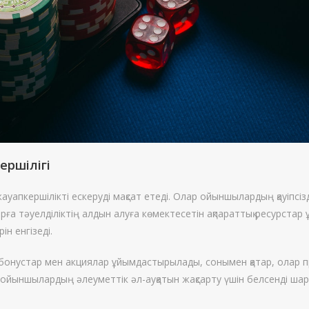
ершілігі
апкершілікті ескеруді мақсат етеді. Олар ойыншылардың қауіпсізд
а тәуелділіктің алдын алуға көмектесетін ақпараттық ресурстар
н енгізеді.
 бонустар мен акциялар ұйымдастырылады, сонымен қатар, олар
 ойыншылардың әлеуметтік әл-ауқатын жақсарту үшін белсенді ш