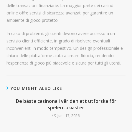
delle transazioni finanziarie. La maggior parte dei casinò
online offre servizi di sicurezza avanzati per garantire un
ambiente di gioco protetto.
In caso di problemi, gli utenti devono avere accesso a un
servizio clienti efficiente, in grado di risolvere eventuali
inconvenienti in modo tempestivo. Un design professionale e
chiaro delle piattaforme aiuta a creare fiducia, rendendo
l’esperienza di gioco più piacevole e sicura per tutti gli utenti.
YOU MIGHT ALSO LIKE
De bästa casinona i världen att utforska för
spelentusiaster
June 17, 2026