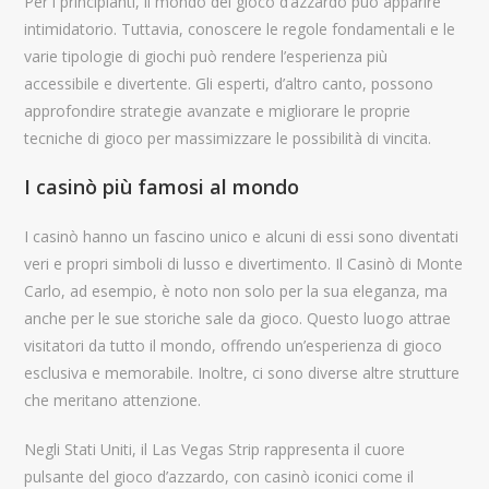
Per i principianti, il mondo del gioco d’azzardo può apparire
intimidatorio. Tuttavia, conoscere le regole fondamentali e le
varie tipologie di giochi può rendere l’esperienza più
accessibile e divertente. Gli esperti, d’altro canto, possono
approfondire strategie avanzate e migliorare le proprie
tecniche di gioco per massimizzare le possibilità di vincita.
I casinò più famosi al mondo
I casinò hanno un fascino unico e alcuni di essi sono diventati
veri e propri simboli di lusso e divertimento. Il Casinò di Monte
Carlo, ad esempio, è noto non solo per la sua eleganza, ma
anche per le sue storiche sale da gioco. Questo luogo attrae
visitatori da tutto il mondo, offrendo un’esperienza di gioco
esclusiva e memorabile. Inoltre, ci sono diverse altre strutture
che meritano attenzione.
Negli Stati Uniti, il Las Vegas Strip rappresenta il cuore
pulsante del gioco d’azzardo, con casinò iconici come il