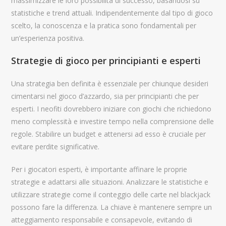
massimizzare le loro possibilità di successo, basandosi su
statistiche e trend attuali. Indipendentemente dal tipo di gioco
scelto, la conoscenza e la pratica sono fondamentali per
un’esperienza positiva.
Strategie di gioco per principianti e esperti
Una strategia ben definita è essenziale per chiunque desideri
cimentarsi nel gioco d’azzardo, sia per principianti che per
esperti. I neofiti dovrebbero iniziare con giochi che richiedono
meno complessità e investire tempo nella comprensione delle
regole. Stabilire un budget e attenersi ad esso è cruciale per
evitare perdite significative.
Per i giocatori esperti, è importante affinare le proprie
strategie e adattarsi alle situazioni. Analizzare le statistiche e
utilizzare strategie come il conteggio delle carte nel blackjack
possono fare la differenza. La chiave è mantenere sempre un
atteggiamento responsabile e consapevole, evitando di