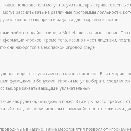
и. Новые пользователи могут получить щедрые приветственные 
о, могут рассчитывать на различные программы лояльности, ко
у постоянного сюрприза и радости для азартных игроков.
ами любого онлайн-казино, и Melbet здесь не исключение. Пла
информации игроков. Кроме того, казино имеет лицензии, подт
что они находятся в безопасной игровой среде.
 удовлетворяют вкусы самых различных игроков. В категории сл
ными функциями и бонусами. Игроки могут выбирать среди множ
есс выбора захватывающим и увлекательным.
 такие как рулетка, блэкджек и покер. Эти игры часто требуют 
альный опыт, позволяя игрокам взаимодействовать с живыми ди
проводимые в казино. Такие мероприятия позволяют игрокам не