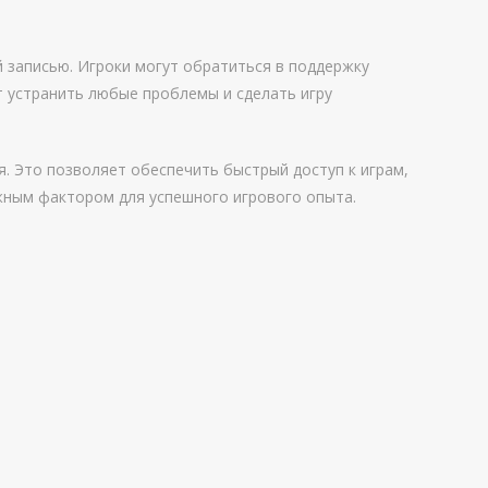
й записью. Игроки могут обратиться в поддержку
т устранить любые проблемы и сделать игру
. Это позволяет обеспечить быстрый доступ к играм,
ажным фактором для успешного игрового опыта.