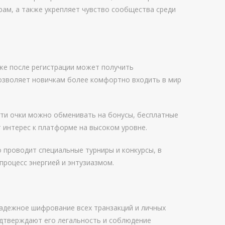
ам, а также укрепляет чувство сообщества среди
 же после регистрации может получить
позволяет новичкам более комфортно входить в мир
Эти очки можно обменивать на бонусы, бесплатные
 интерес к платформе на высоком уровне.
 проводит специальные турниры и конкурсы, в
процесс энергией и энтузиазмом.
надежное шифрование всех транзакций и личных
подтверждают его легальность и соблюдение