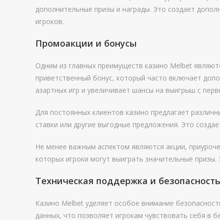
дополнительные призы и награды. Это создает допол
игроков.
Промоакции и бонусы
Одним из главных преимуществ казино Melbet являют
приветственный бонус, который часто включает допо
азартных игр и увеличивает шансы на выигрыш с перв
Для постоянных клиентов казино предлагает различн
ставки или другие выгодные предложения. Это созда
Не менее важным аспектом являются акции, приуроче
которых игроки могут выиграть значительные призы. 
Техническая поддержка и безопасност
Казино Melbet уделяет особое внимание безопасност
данных, что позволяет игрокам чувствовать себя в б