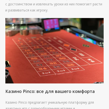
с достоинством и извлекать уроки из них помогает расти
и развиваться как игроку.
Казино Pinco: все для вашего комфорта
Казино Pinco предлагает уникальную платформу для
азартных игр с разнообразными играми и