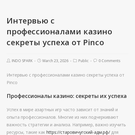
Интервью с
профессионалами казино
секреты успеха от Pinco
INDO SPARK
March 23, 2026
Public
0 Comments
Интервью с профессионалами казино секреты успеха от
Pinco
Профессионалы казино: секреты их успеха
Успех в мире азартных игр часто зависит от знаний и
опыта профессионалов. Многие из них подчеркивают
важность стратегии и анализа. Например, важно изучить
ресурсы, такие как
https://старовичугский-адм.рф/
для