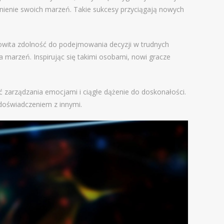
łnienie swoich marzeń. Takie sukcesy przyciągają nowych
amowita zdolność do podejmowania decyzji w trudnych
ia marzeń. Inspirując się takimi osobami, nowi gracze
ść zarządzania emocjami i ciągłe dążenie do doskonałości.
 doświadczeniem z innymi.