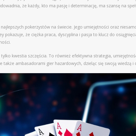
udowadnia, że każdy, kto ma pasję i determinację, ma szansę na spe
 z najlepszych pokerzystów na świecie. Jego umiejętności oraz nies
y pokazuje, że ciężka praca, dyscyplina i pasja to klucz do osiągnięc
ości.
ie tylko kwestia szczęścia. To również efektywna strategia, umiejętno
 ale także ambasadorami gier hazardowych, dzieląc się swoją wiedzą i