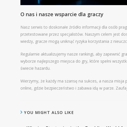
O nas i nasze wsparcie dla graczy
Nasz serwis to doskonałe źródło informacji dla osób prag
przetestowane przez specjalistów. Naszym celem jest dos
wiedzy, gracze mogą uniknąć ryzyka korzystania z nieucz
Regularnie aktualizujemy nasze rankingi, aby zapewnić 
wyborze najlepszego miejsca do gry, które spełni wszyst
świecie hazardu.
Wierzymy, że każdy ma szansę na sukces, a nasza misja p
online, gdzie bezpieczeństwo i zabawa idą w parze. Zaufa
YOU MIGHT ALSO LIKE