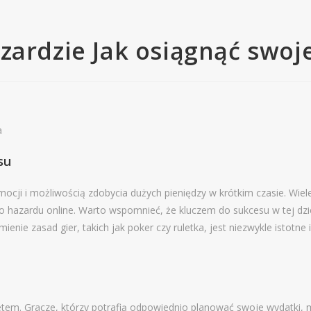
zardzie Jak osiągnąć swoj
a
su
ocji i możliwością zdobycia dużych pieniędzy w krótkim czasie. Wie
o hazardu online. Warto wspomnieć, że kluczem do sukcesu w tej dzied
nie zasad gier, takich jak poker czy ruletka, jest niezwykle istotne
em. Gracze, którzy potrafią odpowiednio planować swoje wydatki, m