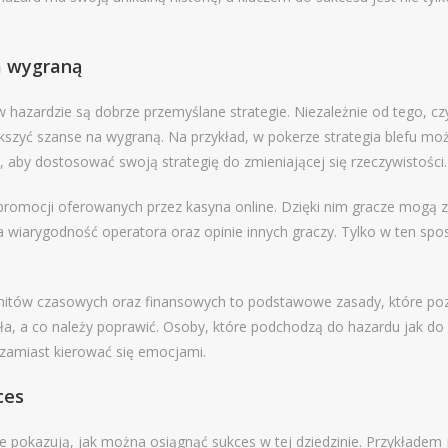
na wygraną
azardzie są dobrze przemyślane strategie. Niezależnie od tego, czy
kszyć szanse na wygraną. Na przykład, w pokerze strategia blefu może
, aby dostosować swoją strategię do zmieniającej się rzeczywistości.
promocji oferowanych przez kasyna online. Dzięki nim gracze mogą z
 wiarygodność operatora oraz opinie innych graczy. Tylko w ten sp
limitów czasowych oraz finansowych to podstawowe zasady, które poz
, a co należy poprawić. Osoby, które podchodzą do hazardu jak do i
zamiast kierować się emocjami.
ces
tóre pokazują, jak można osiągnąć sukces w tej dziedzinie. Przykładem