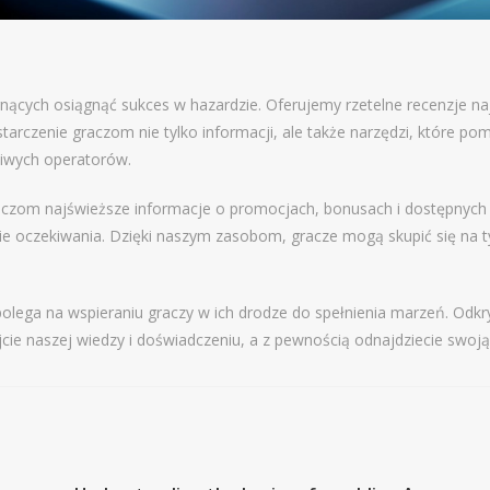
nących osiągnąć sukces w hazardzie. Oferujemy rzetelne recenzje najl
tarczenie graczom nie tylko informacji, ale także narzędzi, które 
ciwych operatorów.
graczom najświeższe informacje o promocjach, bonusach i dostępnyc
kie oczekiwania. Dzięki naszym zasobom, gracze mogą skupić się na 
olega na wspieraniu graczy w ich drodze do spełnienia marzeń. Odkr
jcie naszej wiedzy i doświadczeniu, a z pewnością odnajdziecie swoj