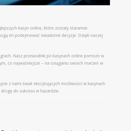
epszych kasyn online, które zostały starannie
pomogą im podejmować świadome decyzje. Dzięki naszej
h grach. Nasz przewodnik po kasynach online pomoże w
tym, co najważniejsze – na osiąganiu swoich marzeń w
yjcie z nami świat ekscytujących możliwości w kasynach
ą drogę do sukcesu w hazardzie.