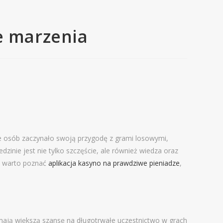
e marzenia
le osób zaczynało swoją przygodę z grami losowymi,
zinie jest nie tylko szczęście, ale również wiedza oraz
 i warto poznać
aplikacja kasyno na prawdziwe pieniadze
,
ają większą szansę na długotrwałe uczestnictwo w grach