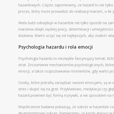
hazardowych. Często zapominamy, że hazard to nie tylko
proces, który może prowadzić do realizacji marzeń, o ile
Wielu ludzi odnajduje w hazardzie nie tylko sposób na zar
marzenia dzięki ciężkiej pracy, determinacji i umiejętności
działania. Warto uczyć się od najlepszych, aby znaleźć wł
Psychologia hazardu i rola emocji
Psychologia hazardu to niezwykle fascynujący temat, kt
strat. Zrozumienie mechanizmów psychologicznych, któr
emocji, a także rozpoznawania momentów, gdy warto prz
Osoby, które potrafią zarządzać swoimi emocjami, są w st
stres i skupić się na grze. Przykładowo, medytacja czy 
hazard powinien być formą rozrywki, a nie sposobem na
Współczesne badania pokazują, że sukces w hazardzie cz
długoterminowy sukces. Pamiętajmy, że każdy grający w ha