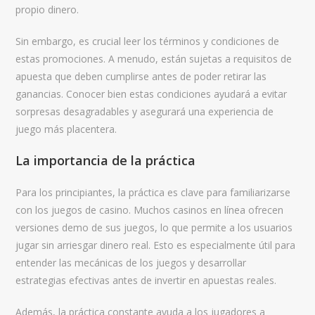
propio dinero.
Sin embargo, es crucial leer los términos y condiciones de
estas promociones. A menudo, están sujetas a requisitos de
apuesta que deben cumplirse antes de poder retirar las
ganancias. Conocer bien estas condiciones ayudará a evitar
sorpresas desagradables y asegurará una experiencia de
juego más placentera.
La importancia de la práctica
Para los principiantes, la práctica es clave para familiarizarse
con los juegos de casino. Muchos casinos en línea ofrecen
versiones demo de sus juegos, lo que permite a los usuarios
jugar sin arriesgar dinero real. Esto es especialmente útil para
entender las mecánicas de los juegos y desarrollar
estrategias efectivas antes de invertir en apuestas reales.
Además, la práctica constante ayuda a los jugadores a