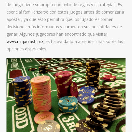
de juego tiene su propio conjunto de reglas y estrategias. Es
esencial familiarizarse con estos juegos antes de comenzar a
apostar, ya que esto permitirá que los jugadores tomen
decisiones más informadas y aumenten sus posibilidades de
ganar. Algunos jugadores han encontrado que visitar
www.ninjacrash.mx
les ha ayudado a aprender más sobre las
opciones disponibles.