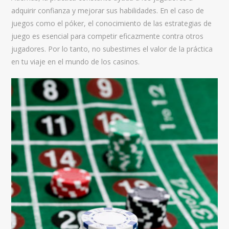
adquirir confianza y mejorar sus habilidades. En el caso de
juegos como el póker, el conocimiento de las estrategias de
juego es esencial para competir eficazmente contra otros
jugadores. Por lo tanto, no subestimes el valor de la práctica
en tu viaje en el mundo de los casinos.