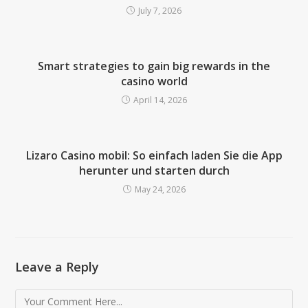
July 7, 2026
Smart strategies to gain big rewards in the
casino world
April 14, 2026
Lizaro Casino mobil: So einfach laden Sie die App
herunter und starten durch
May 24, 2026
Leave a Reply