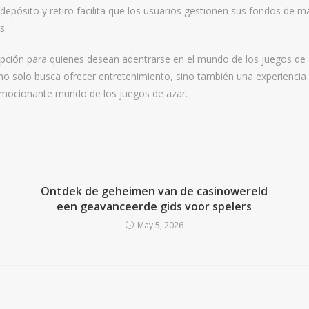
epósito y retiro facilita que los usuarios gestionen sus fondos de ma
s.
pción para quienes desean adentrarse en el mundo de los juegos de az
no solo busca ofrecer entretenimiento, sino también una experiencia c
 emocionante mundo de los juegos de azar.
Ontdek de geheimen van de casinowereld
een geavanceerde gids voor spelers
May 5, 2026