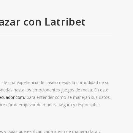
azar con Latribet
ar de una experiencia de casino desde la comodidad de su
amonedas hasta los emocionantes juegos de mesa. En este
ecuador.com/
para entender cómo se manejan sus datos.
sobre cómo empezar de manera segura y responsable.
es y guías que explican cada juego de manera clara y