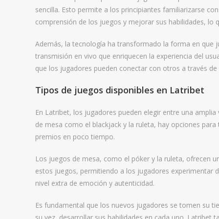
sencilla. Esto permite a los principiantes familiarizarse 
comprensión de los juegos y mejorar sus habilidades, lo q
Además, la tecnología ha transformado la forma en que j
transmisión en vivo que enriquecen la experiencia del usu
que los jugadores pueden conectar con otros a través de 
Tipos de juegos disponibles en Latribet
En Latribet, los jugadores pueden elegir entre una amplia
de mesa como el blackjack y la ruleta, hay opciones para
premios en poco tiempo.
Los juegos de mesa, como el póker y la ruleta, ofrecen un
estos juegos, permitiendo a los jugadores experimentar di
nivel extra de emoción y autenticidad.
Es fundamental que los nuevos jugadores se tomen su tiemp
su vez, desarrollar sus habilidades en cada uno. Latribe