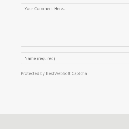
Protected by BestWebSoft Captcha