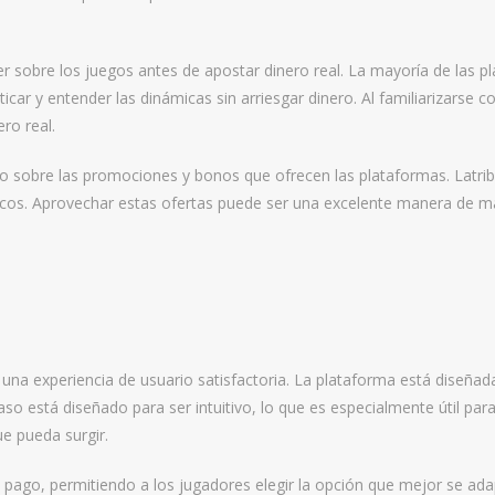
r sobre los juegos antes de apostar dinero real. La mayoría de las p
car y entender las dinámicas sin arriesgar dinero. Al familiarizarse co
ro real.
 sobre las promociones y bonos que ofrecen las plataformas. Latribe
cos. Aprovechar estas ofertas puede ser una excelente manera de ma
 una experiencia de usuario satisfactoria. La plataforma está diseñada
so está diseñado para ser intuitivo, lo que es especialmente útil para 
ue pueda surgir.
ago, permitiendo a los jugadores elegir la opción que mejor se adap