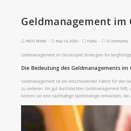
Geldmanagement im Glü
INDO SPARK
May 14, 2026
Public
0 Comments
Geldmanagement im Glücksspiel Strategien für langfristige
Die Bedeutung des Geldmanagements im G
Geldmanagement ist ein entscheidender Faktor für den langf
zu verlieren. Ein gut durchdachtes Geldmanagement hilft, 
können sie eine nachhaltige Spielstrategie entwickeln, di