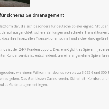
 für sicheres Geldmanagement
ttform dar, die sich besonders für deutsche Spieler eignet. Mit über
st darauf ausgerichtet, sichere Zahlungen und schnelle Transaktionen 
 dass ihre finanziellen Transaktionen schnell und sicher durchgeführt
s ist der 24/7 Kundensupport. Dies ermöglicht es Spielern, jederzeit
iter Kundenservice ist entscheidend, um eine angenehme Spielerfahr
angeboten, wie einem Willkommensbonus von bis zu 3.625 € und 350 Fr
en zu geben. Das Gamblezen Casino vereint Sicherheit, Komfort und vi
svolles Geldmanagement legen.