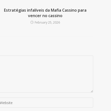
Estratégias infalíveis da Mafia Cassino para
vencer no cassino
February 25, 2026