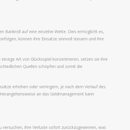
n Bankroll auf eine einzelne Wette. Dies ermöglicht es,
befolgen, können ihre Einsätze sinnvoll steuern und ihre
 einzige Art von Glücksspiel konzentrieren, setzen sie ihre
rschiedlichen Quellen schöpfen und somit die
 Einsätze erhöhen oder verringern, je nach dem Verlauf des
ktive Herangehensweise an das Geldmanagement kann
zu versuchen, ihre Verluste sofort zurückzugewinnen, was