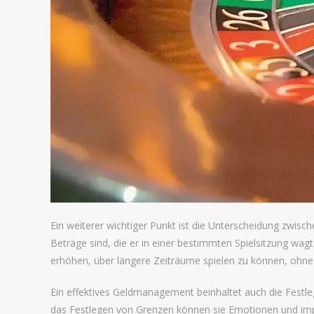
Ein weiterer wichtiger Punkt ist die Unterscheidung zwisc
Beträge sind, die er in einer bestimmten Spielsitzung wagt.
erhöhen, über längere Zeiträume spielen zu können, ohne i
Ein effektives Geldmanagement beinhaltet auch die Festle
das Festlegen von Grenzen können sie Emotionen und impuls