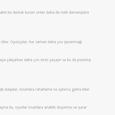
 lakin bu dəstək bəzən onları daha da riskli davranışlara
r edə bilər. Oyunçular, hər zaman daha çox qazanmağı
etməyə çalışarkən daha çox stres yaşayır və bu da psixoloji
ı əlaqələr, insanlara rahatlama və əyləncə gətirə bilər.
naşma ilə, oyunlar insanlara analitik düşünmə və qərar