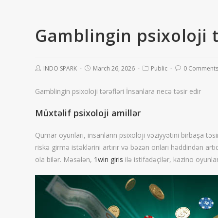
Gamblingin psixoloji t
INDO SPARK
March 26, 2026
Public
0 Comment
Gamblingin psixoloji tərəfləri İnsanlara necə təsir edir
Müxtəlif psixoloji amillər
Qumar oyunları, insanların psixoloji vəziyyətini birbaşa təsi
riskə girmə istəklərini artırır və bəzən onları həddindən a
ola bilər. Məsələn,
1win giris
ilə istifadəçilər, kazino oyunlar