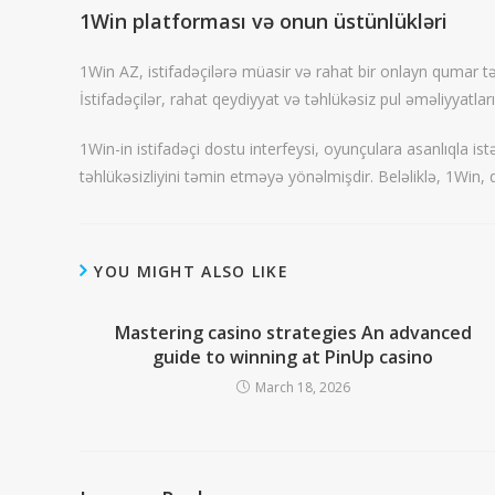
1Win platforması və onun üstünlükləri
1Win AZ, istifadəçilərə müasir və rahat bir onlayn qumar t
İstifadəçilər, rahat qeydiyyat və təhlükəsiz pul əməliyyatlar
1Win-in istifadəçi dostu interfeysi, oyunçulara asanlıqla 
təhlükəsizliyini təmin etməyə yönəlmişdir. Beləliklə, 1Win,
YOU MIGHT ALSO LIKE
Mastering casino strategies An advanced
guide to winning at PinUp casino
March 18, 2026