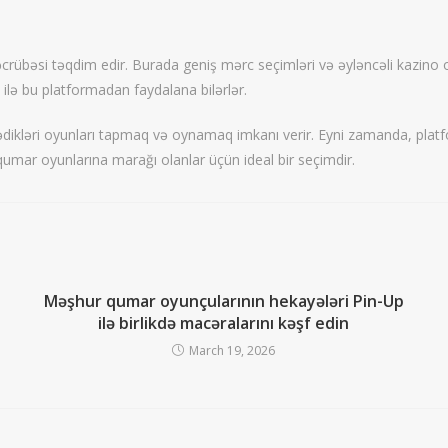
əcrübəsi təqdim edir. Burada geniş mərc seçimləri və əyləncəli kazino 
ı ilə bu platformadan faydalana bilərlər.
istədikləri oyunları tapmaq və oynamaq imkanı verir. Eyni zamanda, pla
 qumar oyunlarına marağı olanlar üçün ideal bir seçimdir.
Məşhur qumar oyunçularının hekayələri Pin-Up
ilə birlikdə macəralarını kəşf edin
March 19, 2026