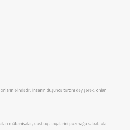
nların əlindədir. İnsanın düşüncə tərzini dəyişərək, onları
a bilən mübahisələr, dostluq əlaqələrini pozmağa səbəb ola