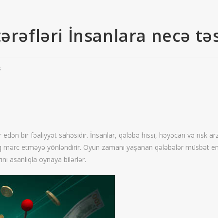
ərəfləri İnsanlara necə təs
s
r edən bir fəaliyyət sahəsidir. İnsanlar, qələbə hissi, həyəcan və risk a
rtıq mərc etməyə yönləndirir. Oyun zamanı yaşanan qələbələr müsbət emo
ını asanlıqla oynaya bilərlər.