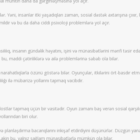
ial mühitin daha da gərginləşməsinə yol açır.
r. Yəni, insanlar itki yaşadıqları zaman, sosial dəstək axtarışına çıxır,
amildir və bu da daha ciddi psixoloji problemlərə yol açır.
 asılılıq, insanın gündəlik həyatını, işini və münasibətlərini mənfi təsi
bu, maddi çətinliklərə və ailə problemlərinə səbəb ola bilər.
uhi narahatlıqlarla özünü göstərə bilər. Oyunçular, itkilərini ört-basdır 
lığı ilə mübarizə yollarını tapmaq vacibdir.
stlar tapmaq üçün bir vasitədir. Oyun zamanı baş verən sosial qarşılıql
llarından biri olur.
ə planlaşdırma bacarıqlarını inkişaf etdirdiyini düşünürlər. Düzgün ya
 Lakin bu, yalnız sağlam münasibətlərlə mümkün ola bilər.