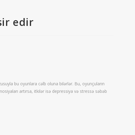
ir edir
rzusuyla bu oyunlara cəlb oluna bilərlər. Bu, oyunçuların
siyaları artırsa, itkilər isə depressiya və stressə səbəb