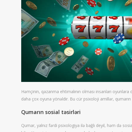
Həmçinin, qazanma ehtimalının olması insanları oyunlara dah
daha çox oyuna yönəldir. Bu cür psixoloji amillər, qumarın
Qumarın sosial təsirləri
Qumar, yalnız fərdi psixologiya ilə bağlı deyil, həm də sos