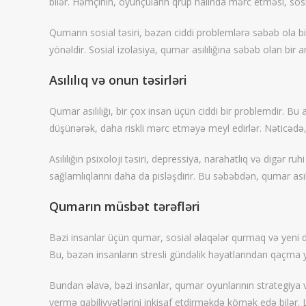
bilər. Həmçinin, oyunçuların qrup halında mərc etməsi, sos
Qumarın sosial təsiri, bəzən ciddi problemlərə səbəb ola bilə
yönəldir. Sosial izolasiya, qumar asılılığına səbəb olan bir 
Asılılıq və onun təsirləri
Qumar asılılığı, bir çox insan üçün ciddi bir problemdir. Bu
düşünərək, daha riskli mərc etməyə meyl edirlər. Nəticədə, 
Asılılığın psixoloji təsiri, depressiya, narahatlıq və digər r
sağlamlıqlarını daha da pisləşdirir. Bu səbəbdən, qumar asılı
Qumarın müsbət tərəfləri
Bəzi insanlar üçün qumar, sosial əlaqələr qurmaq və yeni do
Bu, bəzən insanların stresli gündəlik həyatlarından qaçma yo
Bundan əlavə, bəzi insanlar, qumar oyunlarının strategiya v
vermə qabiliyyətlərini inkişaf etdirməkdə kömək edə bilər.