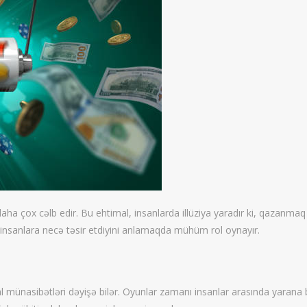
a çox cəlb edir. Bu ehtimal, insanlarda illüziya yaradır ki, qazanmaq o
 insanlara necə təsir etdiyini anlamaqda mühüm rol oynayır.
ial münasibətləri dəyişə bilər. Oyunlar zamanı insanlar arasında yaran