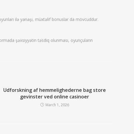
oyunları ilə yanaşı, müxtəlif bonuslar da mövcuddur.
tformada şəxsiyyətin təsdiq olunması, oyunçuların
Udforskning af hemmelighederne bag store
gevinster ved online casinoer
March 1, 2026