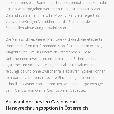
da keine sensiblen Bank- oder Kreditkartendaten direkt an das
Casino weitergegeben werden müssen, ist das Risiko von
Datendiebstahl minimiert. Ihr Mobilfunkanbieter agiert als
vertrauenswürdiger Vermittler, der die Sicherheit der
finanziellen Abwicklung gewährleistet.
Die Verlässlichkeit dieser Methode wird durch die etablierten
Partnerschaften mit führenden Mobilfunkanbietern wie A1,
Magenta und Drei in Österreich unterstrichen. Diese
Unternehmen investieren erheblich in die Sicherheit ihrer
Systeme, um sicherzustellen, dass alle Transaktionen
reibungslos und ohne Zwischenfälle ablaufen. Spieler können
sich darauf verlassen, dass ihre Einzahlungen sicher und
schnell ihr Casino-Konto erreichen, was eine Sorge weniger
beim Genuss von Online-Casinospielen bedeutet.
Auswahl der besten Casinos mit
Handyrechnungsoption in Österreich