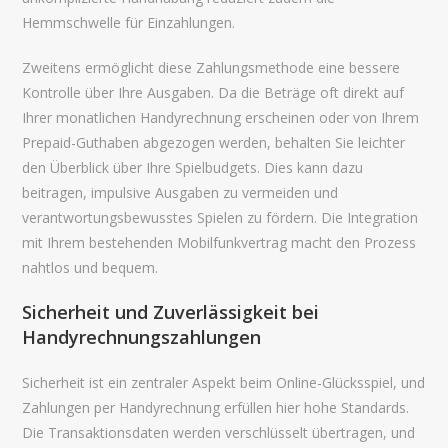
Hemmschwelle für Einzahlungen.
Zweitens ermöglicht diese Zahlungsmethode eine bessere
Kontrolle über Ihre Ausgaben. Da die Beträge oft direkt auf
Ihrer monatlichen Handyrechnung erscheinen oder von Ihrem
Prepaid-Guthaben abgezogen werden, behalten Sie leichter
den Überblick über Ihre Spielbudgets. Dies kann dazu
beitragen, impulsive Ausgaben zu vermeiden und
verantwortungsbewusstes Spielen zu fördern. Die Integration
mit Ihrem bestehenden Mobilfunkvertrag macht den Prozess
nahtlos und bequem.
Sicherheit und Zuverlässigkeit bei
Handyrechnungszahlungen
Sicherheit ist ein zentraler Aspekt beim Online-Glücksspiel, und
Zahlungen per Handyrechnung erfüllen hier hohe Standards.
Die Transaktionsdaten werden verschlüsselt übertragen, und