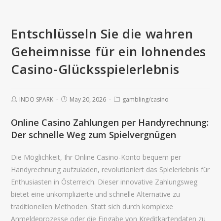
Entschlüsseln Sie die wahren
Geheimnisse für ein lohnendes
Casino-Glücksspielerlebnis
INDO SPARK
May 20, 2026
gambling/casino
Online Casino Zahlungen per Handyrechnung:
Der schnelle Weg zum Spielvergnügen
Die Möglichkeit, Ihr Online Casino-Konto bequem per
Handyrechnung aufzuladen, revolutioniert das Spielerlebnis für
Enthusiasten in Österreich. Dieser innovative Zahlungsweg
bietet eine unkomplizierte und schnelle Alternative zu
traditionellen Methoden. Statt sich durch komplexe
Anmeldeprozesse oder die Eingabe von Kreditkartendaten zu