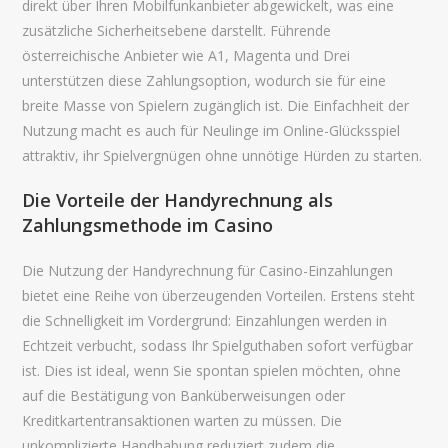
direkt über Ihren Mobilfunkanbieter abgewickelt, was eine
zusätzliche Sicherheitsebene darstellt. Führende
österreichische Anbieter wie A1, Magenta und Drei
unterstützen diese Zahlungsoption, wodurch sie für eine
breite Masse von Spielern zugänglich ist. Die Einfachheit der
Nutzung macht es auch für Neulinge im Online-Glücksspiel
attraktiv, ihr Spielvergnügen ohne unnötige Hürden zu starten.
Die Vorteile der Handyrechnung als
Zahlungsmethode im Casino
Die Nutzung der Handyrechnung für Casino-Einzahlungen
bietet eine Reihe von überzeugenden Vorteilen. Erstens steht
die Schnelligkeit im Vordergrund: Einzahlungen werden in
Echtzeit verbucht, sodass Ihr Spielguthaben sofort verfügbar
ist. Dies ist ideal, wenn Sie spontan spielen möchten, ohne
auf die Bestätigung von Banküberweisungen oder
Kreditkartentransaktionen warten zu müssen. Die
unkomplizierte Handhabung reduziert zudem die