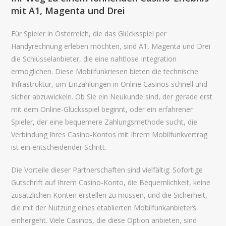
mit A1, Magenta und Drei
Für Spieler in Österreich, die das Glücksspiel per
Handyrechnung erleben möchten, sind A1, Magenta und Drei
die Schlüsselanbieter, die eine nahtlose Integration
ermöglichen. Diese Mobilfunkriesen bieten die technische
Infrastruktur, um Einzahlungen in Online Casinos schnell und
sicher abzuwickeln. Ob Sie ein Neukunde sind, der gerade erst
mit dem Online-Glücksspiel beginnt, oder ein erfahrener
Spieler, der eine bequemere Zahlungsmethode sucht, die
Verbindung Ihres Casino-Kontos mit Ihrem Mobilfunkvertrag
ist ein entscheidender Schritt.
Die Vorteile dieser Partnerschaften sind vielfältig: Sofortige
Gutschrift auf Ihrem Casino-Konto, die Bequemlichkeit, keine
zusätzlichen Konten erstellen zu müssen, und die Sicherheit,
die mit der Nutzung eines etablierten Mobilfunkanbieters
einhergeht. Viele Casinos, die diese Option anbieten, sind