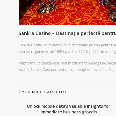
Sankra Casino – Destinația perfectă pentru
Sankra Casino se remarcă ca o destinație de top pentru pasi
bun venit generos de 100% până la 600 € și 200 de rotiri gr
Platforma utilizează cele mai moderne tehnologii de securitat
Astfel, Sankra Casino oferă o experiență de joc plăcută și s
YOU MIGHT ALSO LIKE
Unlock mobile data’s valuable insights for
immediate business growth