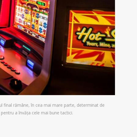
tul final rămâne, în cea mai mare parte, determinat de
 pentru a învăța cele mai bune tactici.