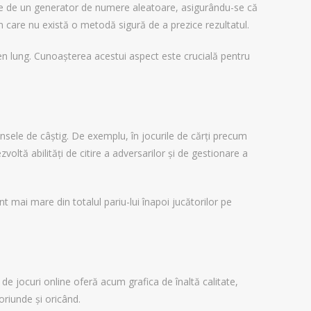
rate de un generator de numere aleatoare, asigurându-se că
n care nu există o metodă sigură de a prezice rezultatul.
men lung. Cunoașterea acestui aspect este crucială pentru
nsele de câștig. De exemplu, în jocurile de cărți precum
zvoltă abilități de citire a adversarilor și de gestionare a
nt mai mare din totalul pariu-lui înapoi jucătorilor pe
de jocuri online oferă acum grafica de înaltă calitate,
oriunde și oricând.