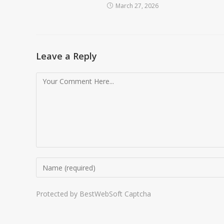
March 27, 2026
Leave a Reply
Protected by BestWebSoft Captcha