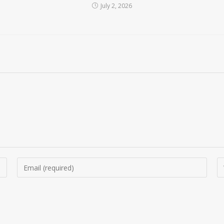
July 2, 2026