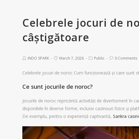
Celebrele jocuri de n
câștigătoare
INDO SPARK
March 7, 2026
Public
0 Comments
Celebrele jocuri de noroc Cum funcționează și care sunt st
Ce sunt jocurile de noroc?
Jocurile de noroc reprezintă activități de divertisment în c
disponibile în diverse forme, inclusiv cazinouri fizice și plat
De exemplu, pentru o experiență captivantă,
Sankra casin