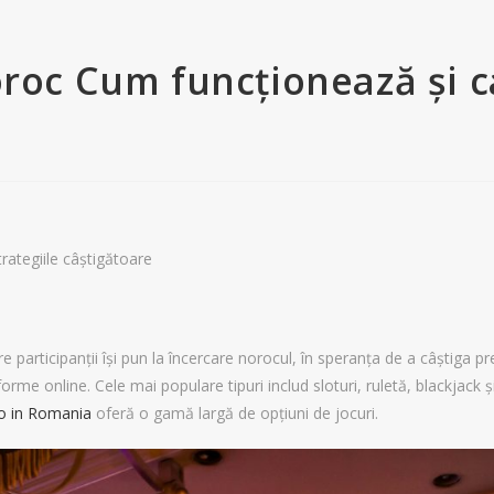
oroc Cum funcționează și ca
rategiile câștigătoare
are participanții își pun la încercare norocul, în speranța de a câștiga 
forme online. Cele mai populare tipuri includ sloturi, ruletă, blackjack și
o in Romania
oferă o gamă largă de opțiuni de jocuri.