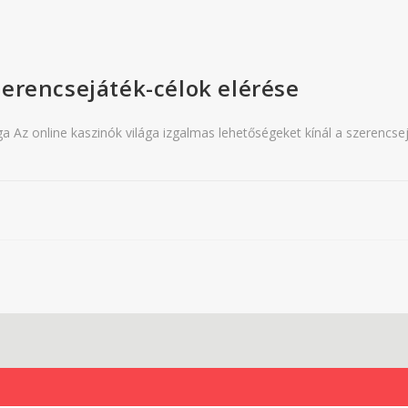
zerencsejáték-célok elérése
ága Az online kaszinók világa izgalmas lehetőségeket kínál a szerenc