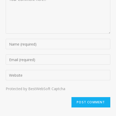
Protected by BestWebSoft Captcha