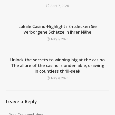
April 7, 2026
Lokale Casino-Highlights Entdecken Sie
verborgene Schätze in Ihrer Nähe
May 8, 2026
Unlock the secrets to winning big at the casino
The allure of the casino is undeniable, drawing
in countless thrill-seek
May 9, 2026
Leave a Reply