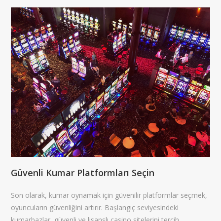
Güvenli Kumar Platformları Seçin
Son olarak, kumar oynamak için güvenilir platformlar seçmek,
oyuncuların güvenliğini artırır. Başlangıç seviyesindeki
kumarbazlar, güvenli ve lisanslı casino sitelerini tercih