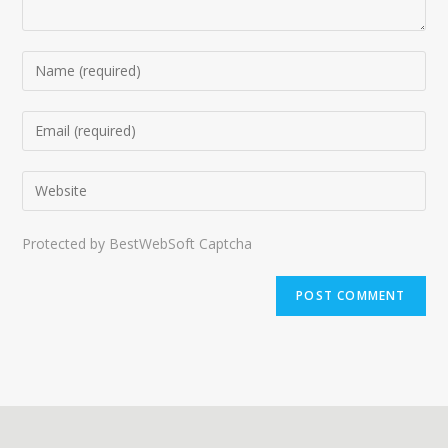
Protected by BestWebSoft Captcha