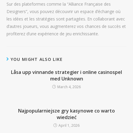
Sur des plateformes comme la “Alliance Française des
Designers”, vous pouvez découvrir un espace d’échange où
les idées et les stratégies sont partagées. En collaborant avec
d’autres joueurs, vous augmenterez vos chances de succès et
profiterez d’une expérience de jeu enrichissante.
YOU MIGHT ALSO LIKE
Låsa upp vinnande strategier i online casinospel
med Unknown
March 4, 2026
Najpopularniejsze gry kasynowe co warto
wiedzieć
April 1, 2026