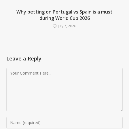
Why betting on Portugal vs Spain is a must
during World Cup 2026
July 7, 2026
Leave a Reply