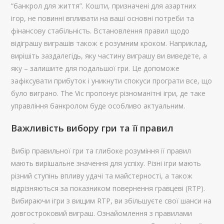
“банкрол для життя”. Кошти, призначені для азартних
ігор, не повинні впливати на ваші основні потреби та
фінансову стабільність. Встановлення правил щодо
відіграшу виграшів також є розумним кроком. Наприклад,
вирішіть заздалегідь, яку частину виграшу ви виведете, а
яку – залишите для подальшої гри. Це допоможе
зафіксувати прибуток і уникнути спокуси програти все, що
було виграно. The Vic пропонує різноманітні ігри, де таке
управління банкролом буде особливо актуальним.
Важливість вибору гри та її правил
Вибір правильної гри та глибоке розуміння її правил
мають вирішальне значення для успіху. Різні ігри мають
різний ступінь впливу удачі та майстерності, а також
відрізняються за показником повернення гравцеві (RTP).
Вибираючи ігри з вищим RTP, ви збільшуєте свої шанси на
довгостроковий виграш. Ознайомлення з правилами