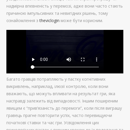
надмірна впевненість у перемозі, адже вони часто стають
причиною імпульсивних та невигідних рішень, тому
ознайомлення з
theviclogin
може бути корисним.
Багато гравців потрапляють у пастку когнітивних
викривлень, наприклад, ілюзії контролю, коли вони
вважають, що можуть впливати на результат гри, яка
насправді залежить від випадковості. Іншим поширеним
явищем є “прив’язаність до перемоги”, коли після виграшу
гравець прагне повторити успіх, часто перевищуючи
початкові ставки та час гри. Усвідомлення цих
психологічних пасток є першим кроком до їх подолання та