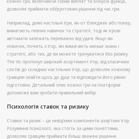
кожної гри, включаючи схеми виплат та бонусні функції,
дозволяє приймати обґрунтовані рішення під час гри.
Наприклад, деякі настільні ігри, як-от блекджек або покер,
вимагають певних навичок та стратегії, тоді як ігрові
автомати залежать переважно від удачі. Якщо ви
новачок, почніть з ігор, які вимагають менше знань і
стратегії, або тих, де ви можете тренуватися без ризику.
The Vic пропонує широкий асортимент ігор, від класичних
слотів до складних настільних ігор, що дозволяє кожному
гравцеві знайти щось до душі та відповідати його рівню
підготовки. Детальний опис кожної гри на платформі
допоможе вам зробити правильний вибір.
Психологія ставок та ризику
Ставки та ризик – це невід’ємні компоненти азартних ігор.
Розуміння психології, яка стоїть за цими поняттями,
дозволяє гравцям приймати більш зважені рішення.