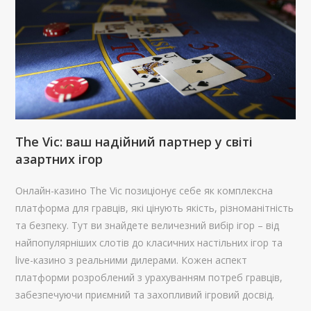
The Vic: ваш надійний партнер у світі
азартних ігор
Онлайн-казино The Vic позиціонує себе як комплексна
платформа для гравців, які цінують якість, різноманітність
та безпеку. Тут ви знайдете величезний вибір ігор – від
найпопулярніших слотів до класичних настільних ігор та
live-казино з реальними дилерами. Кожен аспект
платформи розроблений з урахуванням потреб гравців,
забезпечуючи приємний та захопливий ігровий досвід.