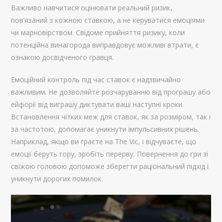
Важливо навчитися оцінювати реальний ризик,
пов’язаний з кожною ставкою, а не керуватися емоціями
чи марновірством. Свідоме прийняття ризику, коли
потенційна винагорода виправдовує можливі втрати, є
ознакою досвідченого гравця.
Емоційний контроль під час ставок є надзвичайно
важливим. Не дозволяйте розчаруванню від програшу або
ейфорії від виграшу диктувати ваші наступні кроки.
Встановлення чітких меж для ставок, як за розміром, так і
за частотою, допомагає уникнути імпульсивних рішень.
Наприклад, якщо ви граєте на The Vic, і відчуваєте, що
емоції беруть гору, зробіть перерву. Повернення до гри зі
свіжою головою допоможе зберегти раціональний підхід і
уникнути дорогих помилок.