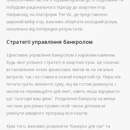
побудови раціонального підходу до азартних ігор.
Наприклад, на платформі The Vic, де представлено
широкий вибір ігор, важливо зберігати холодний розум,
незалежно від попередніх результатів.
Стратегії управління банкролом
Ефективне управління банкролом є наріжним каменем
будь-якої успішної стратегії в азартних іграх. Це означає
встановлення чітких фінансових лімітів як на загальні
витрати, так і на ставки в кожній конкретній грі. Перш ніж
почати грати, визначте суму, яку ви готові ризикнути, і
ніколи не перевищуйте цей ліміт, навіть якщо відчуваєте,
що “сьогодні ваш день”. Розділення банкролу на менші
частини для різних ігрових сесій також допомагає
уникнути швидкого програшу всіх коштів.
Крім того, важливо розрізняти “банкрол для гри” та