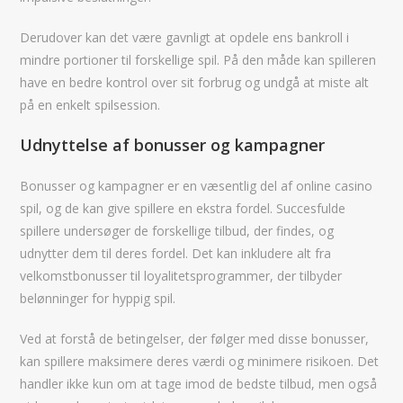
Derudover kan det være gavnligt at opdele ens bankroll i
mindre portioner til forskellige spil. På den måde kan spilleren
have en bedre kontrol over sit forbrug og undgå at miste alt
på en enkelt spilsession.
Udnyttelse af bonusser og kampagner
Bonusser og kampagner er en væsentlig del af online casino
spil, og de kan give spillere en ekstra fordel. Succesfulde
spillere undersøger de forskellige tilbud, der findes, og
udnytter dem til deres fordel. Det kan inkludere alt fra
velkomstbonusser til loyalitetsprogrammer, der tilbyder
belønninger for hyppig spil.
Ved at forstå de betingelser, der følger med disse bonusser,
kan spillere maksimere deres værdi og minimere risikoen. Det
handler ikke kun om at tage imod de bedste tilbud, men også