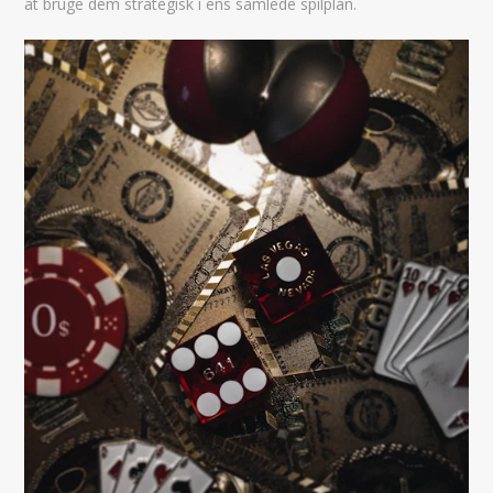
at bruge dem strategisk i ens samlede spilplan.