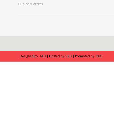
0 COMMENTS
Designed by :
MID
| Hosted by :
GID
| Promoted by :
PBD