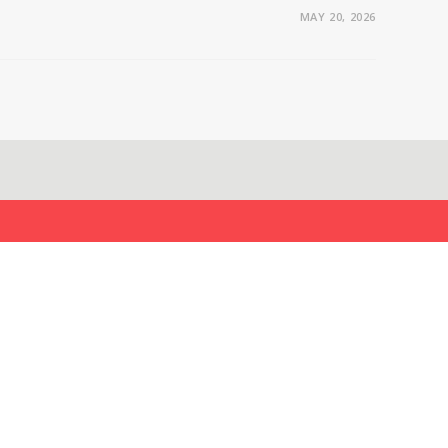
MAY 20, 2026