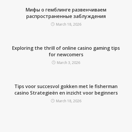
Мифы о гемблинге развенчиваем
распространенные заблуждения
March 18, 2026
Exploring the thrill of online casino gaming tips
for newcomers
March 3, 2026
Tips voor succesvol gokken met le fisherman
casino Strategieën en inzicht voor beginners
March 18, 2026