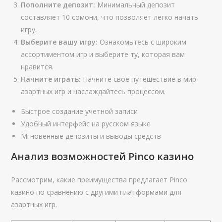
Пополните депозит:
Минимальный депозит
составляет 10 сомони, что позволяет легко начать
игру.
Выберите вашу игру:
Ознакомьтесь с широким
ассортиментом игр и выберите ту, которая вам
нравится.
Начните играть:
Начните свое путешествие в мир
азартных игр и наслаждайтесь процессом.
Быстрое создание учетной записи
Удобный интерфейс на русском языке
Мгновенные депозиты и выводы средств
Анализ возможностей Pinco казино
Рассмотрим, какие преимущества предлагает Pinco
казино по сравнению с другими платформами для
азартных игр.