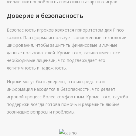
желающих попробовать свои силы в азартных играх.
Доверие и безопасность
Безопасность игроков является приоритетом для Pinco
казино. Платформа использует современные технологии
шифрования, чтобы защитить финансовые и личные
данные пользователей. Кроме того, казино имеет все
необходимые лицензии, что подтверждает его
легитимность и надежность.
Игроки могут быть уверены, что их средства и
информация находятся в безопасности, что делает
игровой процесс более комфортным. Кроме того, служба
поддержки всегда готова помочь и разрешить любые
возникшие вопросы и проблемы.