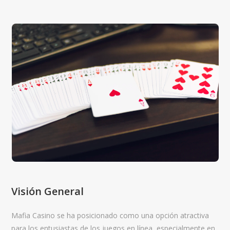
Visión General
Mafia Casino se ha posicionado como una opción atractiva
para los entusiastas de los juegos en línea, especialmente en