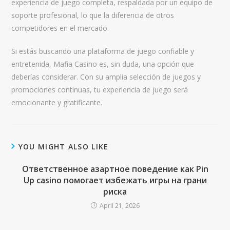
experiencia de juego completa, respaldada por un equipo de
soporte profesional, lo que la diferencia de otros
competidores en el mercado.
Si estás buscando una plataforma de juego confiable y
entretenida, Mafia Casino es, sin duda, una opción que
deberías considerar. Con su amplia selección de juegos y
promociones continuas, tu experiencia de juego será
emocionante y gratificante.
YOU MIGHT ALSO LIKE
Ответственное азартное поведение как Pin
Up casino помогает избежать игры на грани
риска
April 21, 2026