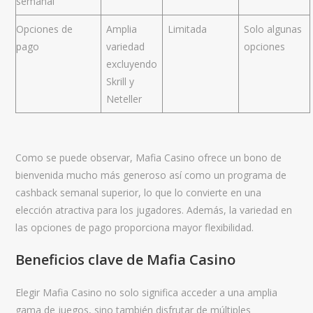
semanal
Opciones de
Amplia
Limitada
Solo algunas
pago
variedad
opciones
excluyendo
Skrill y
Neteller
Como se puede observar, Mafia Casino ofrece un bono de
bienvenida mucho más generoso así como un programa de
cashback semanal superior, lo que lo convierte en una
elección atractiva para los jugadores. Además, la variedad en
las opciones de pago proporciona mayor flexibilidad.
Beneficios clave de Mafia Casino
Elegir Mafia Casino no solo significa acceder a una amplia
gama de juegos, sino también disfrutar de múltiples