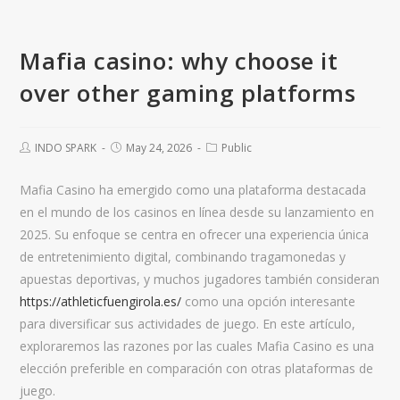
Mafia casino: why choose it
over other gaming platforms
INDO SPARK
May 24, 2026
Public
Mafia Casino ha emergido como una plataforma destacada
en el mundo de los casinos en línea desde su lanzamiento en
2025. Su enfoque se centra en ofrecer una experiencia única
de entretenimiento digital, combinando tragamonedas y
apuestas deportivas, y muchos jugadores también consideran
https://athleticfuengirola.es/
como una opción interesante
para diversificar sus actividades de juego. En este artículo,
exploraremos las razones por las cuales Mafia Casino es una
elección preferible en comparación con otras plataformas de
juego.