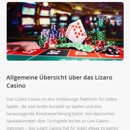
Allgemeine Übersicht über das Lizaro
Casino
Das Lizaro Casino ist eine erstklassige Plattform für Online-
Spieler, die eine breite Auswahl an Spielen und eine
herausragende Benutzererfahrung bietet. Von klassischen
Spielautomaten über Tischspiele bis hin zu Live-Casino-
Optionen – das Lizaro Casino hat für jeden etwas zu bieten.