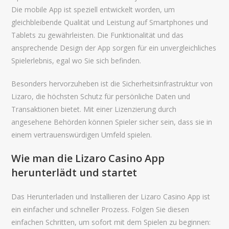
Die mobile App ist speziell entwickelt worden, um
gleichbleibende Qualität und Leistung auf Smartphones und
Tablets zu gewährleisten. Die Funktionalität und das
ansprechende Design der App sorgen für ein unvergleichliches
Spielerlebnis, egal wo Sie sich befinden.
Besonders hervorzuheben ist die Sicherheitsinfrastruktur von
Lizaro, die höchsten Schutz für persönliche Daten und
Transaktionen bietet. Mit einer Lizenzierung durch
angesehene Behörden können Spieler sicher sein, dass sie in
einem vertrauenswürdigen Umfeld spielen.
Wie man die Lizaro Casino App
herunterlädt und startet
Das Herunterladen und Installieren der Lizaro Casino App ist
ein einfacher und schneller Prozess. Folgen Sie diesen
einfachen Schritten, um sofort mit dem Spielen zu beginnen: