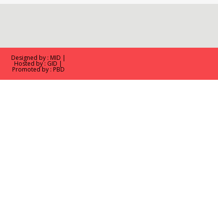
Designed by :
MID
|
Hosted by :
GID
|
Promoted by :
PBD