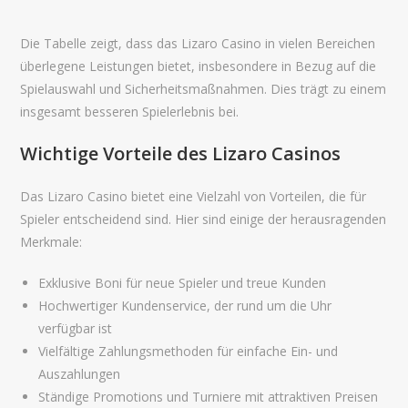
Die Tabelle zeigt, dass das Lizaro Casino in vielen Bereichen
überlegene Leistungen bietet, insbesondere in Bezug auf die
Spielauswahl und Sicherheitsmaßnahmen. Dies trägt zu einem
insgesamt besseren Spielerlebnis bei.
Wichtige Vorteile des Lizaro Casinos
Das Lizaro Casino bietet eine Vielzahl von Vorteilen, die für
Spieler entscheidend sind. Hier sind einige der herausragenden
Merkmale:
Exklusive Boni für neue Spieler und treue Kunden
Hochwertiger Kundenservice, der rund um die Uhr
verfügbar ist
Vielfältige Zahlungsmethoden für einfache Ein- und
Auszahlungen
Ständige Promotions und Turniere mit attraktiven Preisen