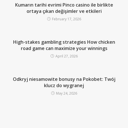
Kumarın tarihi evrimi Pinco casino ile birlikte
ortaya çıkan değişimler ve etkileri
February 17, 2026
High-stakes gambling strategies How chicken
road game can maximize your winnings
April 27, 2026
Odkryj niesamowite bonusy na Pokobet: Twój
klucz do wygranej
May 24, 2026