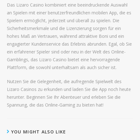
Das Lizaro Casino kombiniert eine beeindruckende Auswahl
an Spielen mit einer benutzerfreundlichen mobilen App, die es
Spielern ermöglicht, jederzeit und überall zu spielen. Die
Sicherheitsmerkmale und die Lizenzierung sorgen für ein
hohes Maß an Vertrauen, während attraktive Boni und ein
engagierter Kundenservice das Erlebnis abrunden. Egal, ob Sie
ein erfahrener Spieler sind oder neu in der Welt des Online-
Gamblings, das Lizaro Casino bietet eine hervorragende
Plattform, die sowohl unterhaltsam als auch sicher ist.
Nutzen Sie die Gelegenheit, die aufregende Spielwelt des
Lizaro Casinos zu erkunden und laden Sie die App noch heute
herunter. Beginnen Sie Ihr Abenteuer und erleben Sie die
Spannung, die das Online-Gaming zu bieten hat!
YOU MIGHT ALSO LIKE