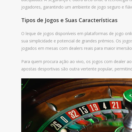
jogadores, garantindo um ambiente de jogo seguro e fiáv
Tipos de Jogos e Suas Características
O leque de jogos disponíveis em plataformas de jogo onl
sua simplicidade e potencial de grandes prémios. Os jog
jogados em mesas com dealers reais para maior imersão
Para quem procura ação ao vivo, os jogos com dealer ao 
apostas desportivas são outra vertente popular, permit