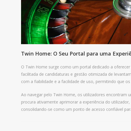
Twin Home: O Seu Portal para uma Experi
O Twin Home surge como um portal dedicado a oferecer um
facilitada de candidaturas e gestão otimizada de levanta
com a fiabilidade e a facilidade de uso, permitindo que 
Ao navegar pelo Twin Home, os utilizadores encontram um
procura ativamente aprimorar a experiência do utilizador,
consolidando-se como um ponto de acesso confiável para