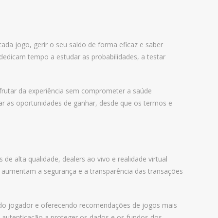
a jogo, gerir o seu saldo de forma eficaz e saber
dedicam tempo a estudar as probabilidades, a testar
sfrutar da experiência sem comprometer a saúde
ar as oportunidades de ganhar, desde que os termos e
 alta qualidade, dealers ao vivo e realidade virtual
aumentam a segurança e a transparência das transações
ia do jogador e oferecendo recomendações de jogos mais
 autenticação a proteger os dados e os fundos dos