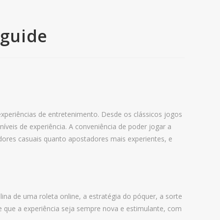
 guide
xperiências de entretenimento. Desde os clássicos jogos
níveis de experiência. A conveniência de poder jogar a
adores casuais quanto apostadores mais experientes, e
na de uma roleta online, a estratégia do póquer, a sorte
e que a experiência seja sempre nova e estimulante, com