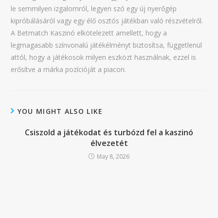
le semmilyen izgalomról, legyen szó egy új nyerőgép
kipróbálásáról vagy egy élő osztós játékban való részvételről.
A Betmatch Kaszinó elkötelezett amellett, hogy a
legmagasabb színvonalú játékélményt biztosítsa, függetlenül
attól, hogy a játékosok milyen eszközt használnak, ezzel is
erősítve a márka pozícióját a piacon.
YOU MIGHT ALSO LIKE
Csiszold a játékodat és turbózd fel a kaszinó
élvezetét
May 8, 2026