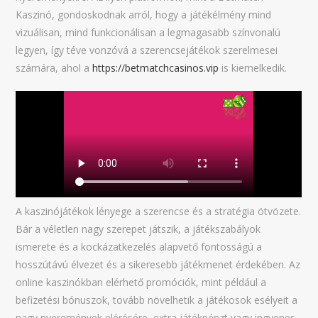
Kaszinó, gondoskodnak arról, hogy a játékélmény mind
vizuálisan, mind funkcionálisan a legmagasabb színvonalú
legyen, így téve vonzóvá a szerencsejátékok szerelmesei
számára, ahol a
https://betmatchcasinos.vip
is kiemelkedik.
A kaszinójátékok lényege a szerencse és a stratégia ötvözete.
Bár a véletlen nagy szerepet játszik, a játékszabályok
ismerete és a kockázatkezelés alapvető fontosságú a
hosszútávú élvezet és a sikeresebb játékmenet érdekében. Az
online kaszinókban elérhető promóciók, mint például a
befizetési bónuszok, tovább növelhetik a játékosok esélyeit a
nagy nyeremények elérésére, extra játékpénzt vagy ingyenes