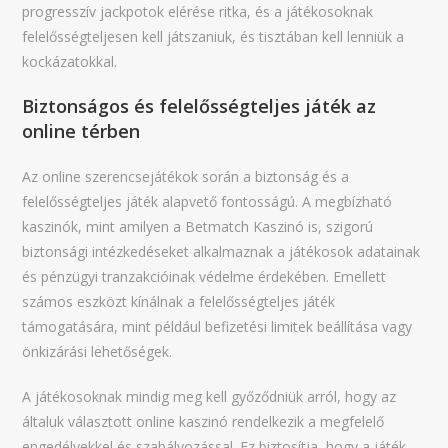
progresszív jackpotok elérése ritka, és a játékosoknak
felelősségteljesen kell játszaniuk, és tisztában kell lenniük a
kockázatokkal.
Biztonságos és felelősségteljes játék az
online térben
Az online szerencsejátékok során a biztonság és a
felelősségteljes játék alapvető fontosságú. A megbízható
kaszinók, mint amilyen a Betmatch Kaszinó is, szigorú
biztonsági intézkedéseket alkalmaznak a játékosok adatainak
és pénzügyi tranzakcióinak védelme érdekében. Emellett
számos eszközt kínálnak a felelősségteljes játék
támogatására, mint például befizetési limitek beállítása vagy
önkizárási lehetőségek.
A játékosoknak mindig meg kell győződniük arról, hogy az
általuk választott online kaszinó rendelkezik a megfelelő
engedélyekkel és szabályozással. Ez biztosítja, hogy a játék