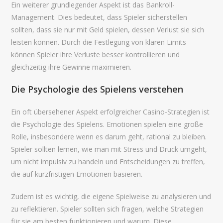
Ein weiterer grundlegender Aspekt ist das Bankroll-
Management. Dies bedeutet, dass Spieler sicherstellen
sollten, dass sie nur mit Geld spielen, dessen Verlust sie sich
leisten können. Durch die Festlegung von klaren Limits
können Spieler ihre Verluste besser kontrollieren und
gleichzeitig ihre Gewinne maximieren.
Die Psychologie des Spielens verstehen
Ein oft übersehener Aspekt erfolgreicher Casino-Strategien ist
die Psychologie des Spielens. Emotionen spielen eine große
Rolle, insbesondere wenn es darum geht, rational zu bleiben.
Spieler sollten lernen, wie man mit Stress und Druck umgeht,
um nicht impulsiv zu handeln und Entscheidungen zu treffen,
die auf kurzfristigen Emotionen basieren.
Zudem ist es wichtig, die eigene Spielweise zu analysieren und
zu reflektieren. Spieler sollten sich fragen, welche Strategien
für sie am besten funktionieren und warum. Diese