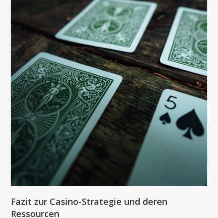
Fazit zur Casino-Strategie und deren
Ressourcen