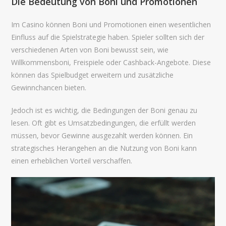
Die Bedeutung von Boni und Promotionen
Im Casino können Boni und Promotionen einen wesentlichen
Einfluss auf die Spielstrategie haben. Spieler sollten sich der
verschiedenen Arten von Boni bewusst sein, wie
Willkommensboni, Freispiele oder Cashback-Angebote. Diese
können das Spielbudget erweitern und zusätzliche
Gewinnchancen bieten.
Jedoch ist es wichtig, die Bedingungen der Boni genau zu
lesen. Oft gibt es Umsatzbedingungen, die erfüllt werden
müssen, bevor Gewinne ausgezahlt werden können. Ein
strategisches Herangehen an die Nutzung von Boni kann
einen erheblichen Vorteil verschaffen.