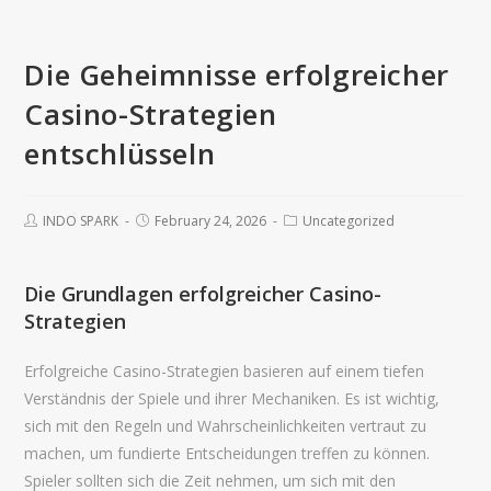
Die Geheimnisse erfolgreicher
Casino-Strategien
entschlüsseln
INDO SPARK
February 24, 2026
Uncategorized
Die Grundlagen erfolgreicher Casino-
Strategien
Erfolgreiche Casino-Strategien basieren auf einem tiefen
Verständnis der Spiele und ihrer Mechaniken. Es ist wichtig,
sich mit den Regeln und Wahrscheinlichkeiten vertraut zu
machen, um fundierte Entscheidungen treffen zu können.
Spieler sollten sich die Zeit nehmen, um sich mit den