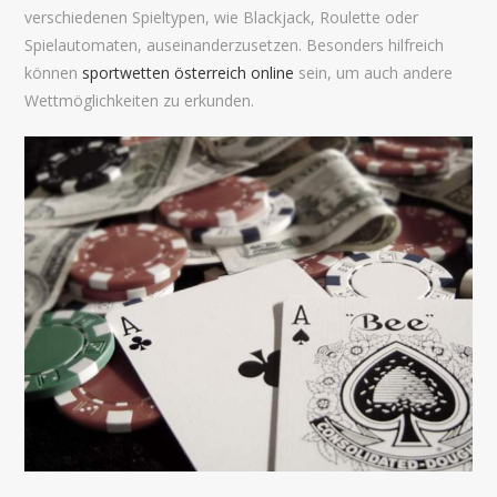
verschiedenen Spieltypen, wie Blackjack, Roulette oder
Spielautomaten, auseinanderzusetzen. Besonders hilfreich
können
sportwetten österreich online
sein, um auch andere
Wettmöglichkeiten zu erkunden.