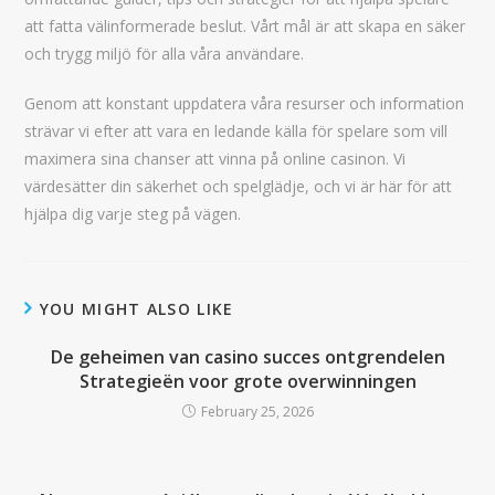
att fatta välinformerade beslut. Vårt mål är att skapa en säker
och trygg miljö för alla våra användare.
Genom att konstant uppdatera våra resurser och information
strävar vi efter att vara en ledande källa för spelare som vill
maximera sina chanser att vinna på online casinon. Vi
värdesätter din säkerhet och spelglädje, och vi är här för att
hjälpa dig varje steg på vägen.
YOU MIGHT ALSO LIKE
De geheimen van casino succes ontgrendelen
Strategieën voor grote overwinningen
February 25, 2026