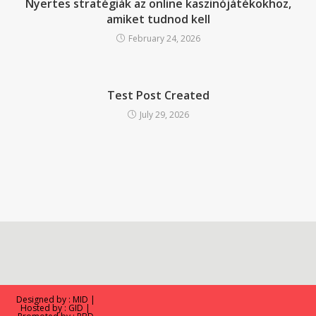
Nyertes stratégiák az online kaszinójátékokhoz,
amiket tudnod kell
February 24, 2026
Test Post Created
July 29, 2026
Designed by :
MID
|
Hosted by :
GID
|