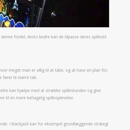
l denne fordel, desto bedre kan de tilpasse deres spillestil
or meget man er villig til at tabe, og at have en plan for,
ører til større tab.
 Dette kan hjælpe med at strække spillestunden og give
e til en mere behagelig spilleoplevelse.
vinde. I blackjack kan for eksempel grundlæggende strategi