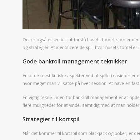
Det er også essentielt at forstå husets fordel, som er den st
og strategier. At identificere de spil, hvor husets fordel er
Gode bankroll management teknikker
En af de mest kritiske aspekter ved at spille i casinoer er
hvor meget man vil satse på hver session. At have en fast 
En vigtig teknik inden for bankroll management er at opde
flere muligheder for at vinde, samtidig med at man holder 
Strategier til kortspil
Når det kommer til kortspil som blackjack og poker, er der