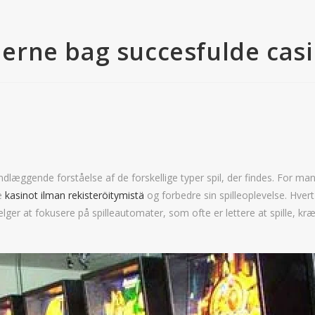
rne bag succesfulde casi
ndlæggende forståelse af de forskellige typer spil, der findes. For ma
de
kasinot ilman rekisteröitymistä
og forbedre sin spilleoplevelse. Hvert
lger at fokusere på spilleautomater, som ofte er lettere at spille, kr