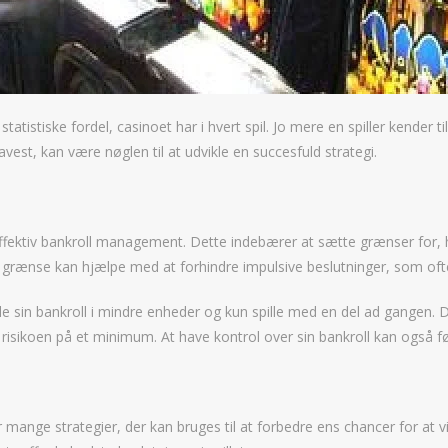
atistiske fordel, casinoet har i hvert spil. Jo mere en spiller kender ti
 lavest, kan være nøglen til at udvikle en succesfuld strategi.
 effektiv bankroll management. Dette indebærer at sætte grænser for, hv
grænse kan hjælpe med at forhindre impulsive beslutninger, som ofte f
le sin bankroll i mindre enheder og kun spille med en del ad gangen.
risikoen på et minimum. At have kontrol over sin bankroll kan også før
 mange strategier, der kan bruges til at forbedre ens chancer for at 