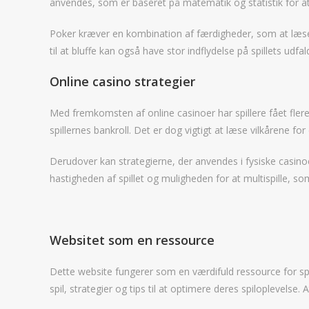
anvendes, som er baseret på matematik og statistik for at t
Poker kræver en kombination af færdigheder, som at læse 
til at bluffe kan også have stor indflydelse på spillets udf
Online casino strategier
Med fremkomsten af online casinoer har spillere fået flere
spillernes bankroll. Det er dog vigtigt at læse vilkårene fo
Derudover kan strategierne, der anvendes i fysiske casino
hastigheden af spillet og muligheden for at multispille, s
Websitet som en ressource
Dette website fungerer som en værdifuld ressource for spil
spil, strategier og tips til at optimere deres spiloplevels